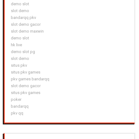
demo slot
slot demo
bandarqq pkv
slot demo gacor
slot demo maxwin
demo slot
hk live
demo slot pg
slot demo
situs pkv
situs pkv games
pkv games bandarqq
slot demo gacor
situs pkv games
poker
bandarqq
pkv qq