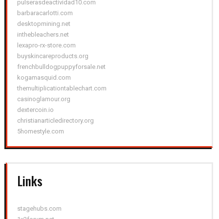
pulserasdeactividad10.com
barbaracarlotti.com
desktopmining.net
inthebleachers.net
lexapro-rx-store.com
buyskincareproducts.org
frenchbulldogpuppyforsale.net
kogamasquid.com
themultiplicationtablechart.com
casinoglamour.org
dextercoin.io
christianarticledirectory.org
5homestyle.com
Links
stagehubs.com