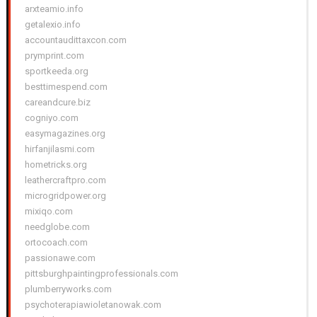
arxteamio.info
getalexio.info
accountaudittaxcon.com
prymprint.com
sportkeeda.org
besttimespend.com
careandcure.biz
cogniyo.com
easymagazines.org
hirfanjilasmi.com
hometricks.org
leathercraftpro.com
microgridpower.org
mixiqo.com
needglobe.com
ortocoach.com
passionawe.com
pittsburghpaintingprofessionals.com
plumberryworks.com
psychoterapiawioletanowak.com