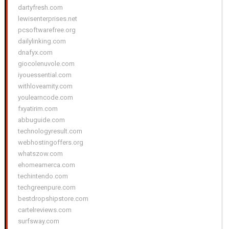
dartyfresh.com
lewisenterprises.net
pcsoftwarefree.org
dailylinking.com
dnafyx.com
giocolenuvole.com
iyouessential.com
withloveamity.com
youlearncode.com
fxyatirim.com
abbuguide.com
technologyresult.com
webhostingoffers.org
whatszow.com
ehomeamerca.com
techintendo.com
techgreenpure.com
bestdropshipstore.com
cartelreviews.com
surfsway.com