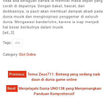
tidak ada keraguan bahwa ia memiliki masa depan yang
cerah di depannya. Dengan bakat, hasrat, dan
dedikasinya, ia pasti akan membuat dampak abadi pada
dunia musik dan menginspirasi penggemar di seluruh
dunia. Mengawasi bandarlotre, karena ia siap menjadi
hal besar berikutnya dalam musik.
[ad_2]
Tags:
slot
Category:
Slot Online
Post
Previous:
Temui Zeus711: Bintang yang sedang naik
navigation
daun di dunia game online
Next:
Menjelajahi Dunia UNO138 yang Menyenangkan:
Panduan Komprehensif