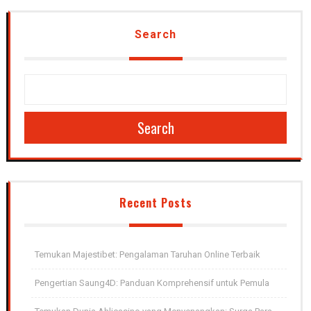
Search
Search
Recent Posts
Temukan Majestibet: Pengalaman Taruhan Online Terbaik
Pengertian Saung4D: Panduan Komprehensif untuk Pemula