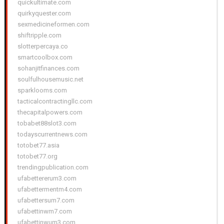
quickultimate.com
quirkyquester.com
sexmedicineformen.com
shiftripple.com
slotterpercaya.co
smartcoolbox.com
sohanjitfinances.com
soulfulhousemusic.net
sparklooms.com
tacticalcontractingllc.com
thecapitalpowers.com
tobabet88slot3.com
todayscurrentnews.com
totobet77.asia
totobet77.org
trendingpublication.com
ufabettererum3.com
ufabettermentm4.com
ufabettersum7.com
ufabettinwm7.com
ufabettinwum3.com