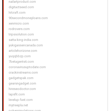
nailartproduct.com
digitactseed.com
lvlcraft.com
90secondmoneyloans.com
xenmicro.com
rodrovers.com
tripssolution.com
satta-king-india.com
yukigassencanada.com
articlehorizone.com
yuqqbbzp.com
7betagents6.com
coronavirusuptodate.com
crackinstreams.com
gadgetspak.com
gearsngadget.com
hireseodoctor.com
lapsfit.com
levelup-fast.com
mytreepla.net
pokersimulations.com