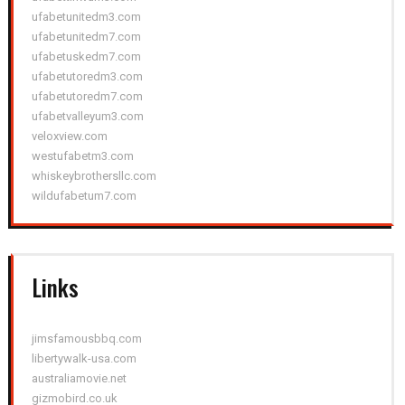
ufabetunitedm3.com
ufabetunitedm7.com
ufabetuskedm7.com
ufabetutoredm3.com
ufabetutoredm7.com
ufabetvalleyum3.com
veloxview.com
westufabetm3.com
whiskeybrothersllc.com
wildufabetum7.com
Links
jimsfamousbbq.com
libertywalk-usa.com
australiamovie.net
gizmobird.co.uk