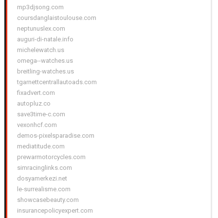
mp3djsong.com
coursdanglaistoulouse.com
neptunuslex.com
auguri-di-natale.info
michelewatch.us
omega--watches.us
breitling-watches.us
tgarnettcentrallautoads.com
fixadvert.com
autopluz.co
save3time-c.com
vexonhcf.com
demos-pixelsparadise.com
mediatitude.com
prewarmotorcycles.com
simracinglinks.com
dosyamerkezi.net
le-surrealisme.com
showcasebeauty.com
insurancepolicyexpert.com