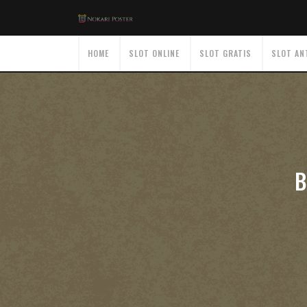
Skip
to
content
HOME
SLOT ONLINE
SLOT GRATIS
SLOT AN
B