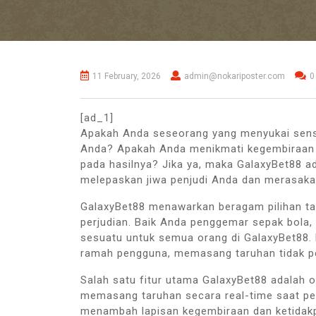
11 February, 2026
admin@nokariposter.com
0
[ad_1]
Apakah Anda seseorang yang menyukai sens
Anda? Apakah Anda menikmati kegembiraan 
pada hasilnya? Jika ya, maka GalaxyBet88 a
melepaskan jiwa penjudi Anda dan merasakan
GalaxyBet88 menawarkan beragam pilihan t
perjudian. Baik Anda penggemar sepak bola, b
sesuatu untuk semua orang di GalaxyBet88.
ramah pengguna, memasang taruhan tidak p
Salah satu fitur utama GalaxyBet88 adalah
memasang taruhan secara real-time saat per
menambah lapisan kegembiraan dan ketidakp