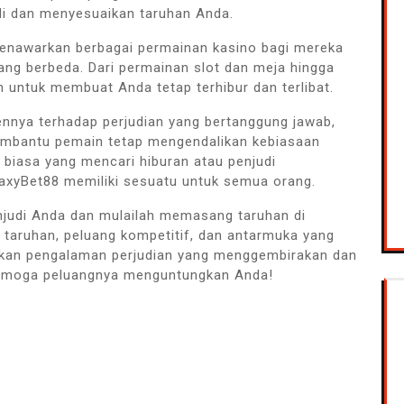
adi dan menyesuaikan taruhan Anda.
menawarkan berbagai permainan kasino bagi mereka
ang berbeda. Dari permainan slot dan meja hingga
n untuk membuat Anda tetap terhibur dan terlibat.
ennya terhadap perjudian yang bertanggung jawab,
mbantu pemain tetap mengendalikan kebiasaan
 biasa yang mencari hiburan atau penjudi
axyBet88 memiliki sesuatu untuk semua orang.
judi Anda dan mulailah memasang taruhan di
n taruhan, peluang kompetitif, dan antarmuka yang
kan pengalaman perjudian yang menggembirakan dan
emoga peluangnya menguntungkan Anda!