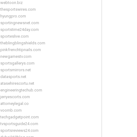
webtoon.biz
thesportswires.com
hyungpro.com
sportingnewsnet.com
sportstime24day.com
sporteslive.com
theblingblingshields.com
pinkfrenchtipnails.com
newgamestv.com
sportsgallerys.com
sportsmirrors.net
datasports.net
atasehirescortu.net
engineeringtechub.com
jerryescorts.com
attorneylegal.co
voomb.com
techgadgetpoint.com
tvsportsguide24.com
sportsreviews24.com