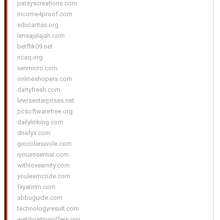
patsyscreations.com
income4proof.com
educaritas.org
lensajelajah.com
betflik09.net
ncaq.org
xenmicro.com
onlineshopera.com
dartyfresh.com
lewisenterprises.net
pcsoftwarefree.org
dailylinking.com
dnafyx.com
giocolenuvole.com
iyouessential.com
withloveamity.com
youlearncode.com
fxyatirim.com
abbuguide.com
technologyresult.com
webhostingoffers.org