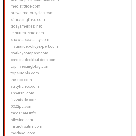
mediatitude.com
prewarmotorcycles.com
simracinglinks.com
dosyamerkezi.net
le-surrealisme.com
showcasebeauty.com
insurancepolicyexpert.com
statkeycompany.com
carolinadeckbuilders.com
topinvestingblog.com
top50tools.com
the-rep.com
saltyfranks.com
annerani.com
jazzatude.com
0022pa.com
zeroshare.info
bilesinc.com
milaretreatnz.com
modaagi.com