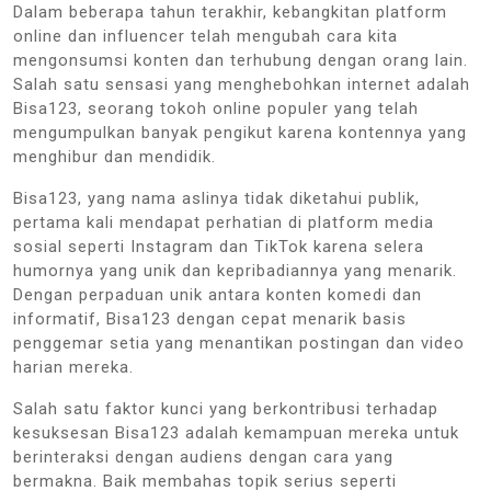
Dalam beberapa tahun terakhir, kebangkitan platform
online dan influencer telah mengubah cara kita
mengonsumsi konten dan terhubung dengan orang lain.
Salah satu sensasi yang menghebohkan internet adalah
Bisa123, seorang tokoh online populer yang telah
mengumpulkan banyak pengikut karena kontennya yang
menghibur dan mendidik.
Bisa123, yang nama aslinya tidak diketahui publik,
pertama kali mendapat perhatian di platform media
sosial seperti Instagram dan TikTok karena selera
humornya yang unik dan kepribadiannya yang menarik.
Dengan perpaduan unik antara konten komedi dan
informatif, Bisa123 dengan cepat menarik basis
penggemar setia yang menantikan postingan dan video
harian mereka.
Salah satu faktor kunci yang berkontribusi terhadap
kesuksesan Bisa123 adalah kemampuan mereka untuk
berinteraksi dengan audiens dengan cara yang
bermakna. Baik membahas topik serius seperti