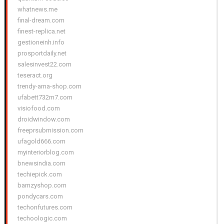
whatnews.me
final-dream.com
finest-replica.net
gestioneinh.info
prosportdaily.net
salesinvest22.com
teseract.org
trendy-ama-shop.com
ufabett732m7.com
visiofood.com
droidwindow.com
freeprsubmission.com
ufagold666.com
myinteriorblog.com
bnewsindia.com
techiepick.com
bamzyshop.com
pondycars.com
techonfutures.com
techoologic.com