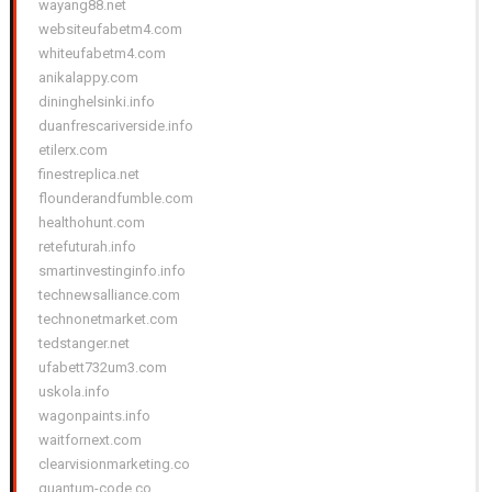
wayang88.net
websiteufabetm4.com
whiteufabetm4.com
anikalappy.com
dininghelsinki.info
duanfrescariverside.info
etilerx.com
finestreplica.net
flounderandfumble.com
healthohunt.com
retefuturah.info
smartinvestinginfo.info
technewsalliance.com
technonetmarket.com
tedstanger.net
ufabett732um3.com
uskola.info
wagonpaints.info
waitfornext.com
clearvisionmarketing.co
quantum-code.co