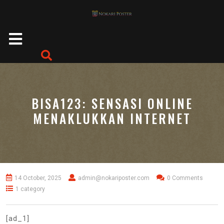
Skip
to
content
Open
Button
BISA123: SENSASI ONLINE
MENAKLUKKAN INTERNET
14 October, 2025
admin@nokariposter.com
0 Comments
1 category
[ad_1]