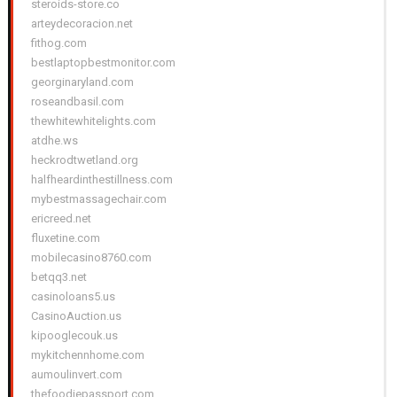
steroids-store.co
arteydecoracion.net
fithog.com
bestlaptopbestmonitor.com
georginaryland.com
roseandbasil.com
thewhitewhitelights.com
atdhe.ws
heckrodtwetland.org
halfheardinthestillness.com
mybestmassagechair.com
ericreed.net
fluxetine.com
mobilecasino8760.com
betqq3.net
casinoloans5.us
CasinoAuction.us
kipooglecouk.us
mykitchennhome.com
aumoulinvert.com
thefoodiepassport.com