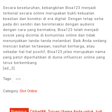
Secara keseluruhan, kebangkitan Bisa123 menjadi
terkenal secara online merupakan bukti kekuatan
keaslian dan koneksi di era digital. Dengan tetap setia
pada diri sendiri dan berinteraksi dengan audiens
dengan cara yang bermakna, Bisa123 telah menjadi
sosok yang dicintai di komunitas online dan tidak
menunjukkan tanda-tanda melambat. Baik Anda sedang
mencari bahan tertawaan, nasihat berharga, atau
sekadar hal-hal positif, Bisa123 jelas merupakan nama
yang patut diperhatikan di dunia influencer online yang
terus berkembang.
[ad_2]
Tags:
slot
Category:
Slot Online
Post
Previous:
Citibet88: Tujuan Utama Anda untuk Judi