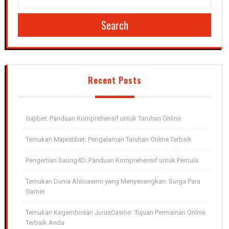
Search
Recent Posts
Gajibet: Panduan Komprehensif untuk Taruhan Online
Temukan Majestibet: Pengalaman Taruhan Online Terbaik
Pengertian Saung4D: Panduan Komprehensif untuk Pemula
Temukan Dunia Ahlicasino yang Menyenangkan: Surga Para
Gamer
Temukan Kegembiraan JurusCasino: Tujuan Permainan Online
Terbaik Anda