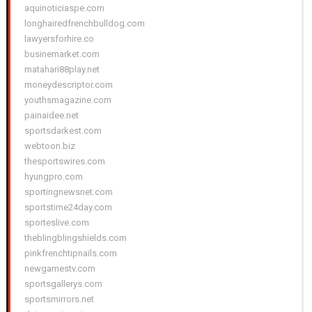
aquinoticiaspe.com
longhairedfrenchbulldog.com
lawyersforhire.co
businemarket.com
matahari88play.net
moneydescriptor.com
youthsmagazine.com
painaidee.net
sportsdarkest.com
webtoon.biz
thesportswires.com
hyungpro.com
sportingnewsnet.com
sportstime24day.com
sporteslive.com
theblingblingshields.com
pinkfrenchtipnails.com
newgamestv.com
sportsgallerys.com
sportsmirrors.net