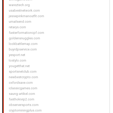
wareztech.org
usabestnetwork.com
jessepinkmanoutfit.com
umailsend.com
retarys.com
fasterformationcpf.com
goldensnuggles.com
lookbattlemap.com
buyrdpservice.com
yesport.net
tostylo.com
yougetthat.net
sportsnetclub.com
newbestcrypto.com
oxfordsave.com
iclassicgames.com
saung-artikel.com
fasthokivip2.com
observersports.com
cryptominingplus.com