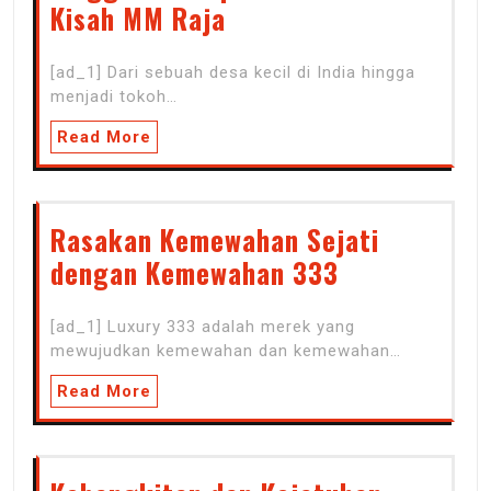
Kisah MM Raja
[ad_1] Dari sebuah desa kecil di India hingga
menjadi tokoh…
Read More
Rasakan Kemewahan Sejati
dengan Kemewahan 333
[ad_1] Luxury 333 adalah merek yang
mewujudkan kemewahan dan kemewahan…
Read More