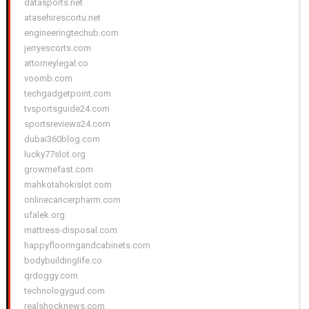
datasports.net
atasehirescortu.net
engineeringtechub.com
jerryescorts.com
attorneylegal.co
voomb.com
techgadgetpoint.com
tvsportsguide24.com
sportsreviews24.com
dubai360blog.com
lucky77slot.org
growmefast.com
mahkotahokislot.com
onlinecancerpharm.com
ufalek.org
mattress-disposal.com
happyflooringandcabinets.com
bodybuildinglife.co
qrdoggy.com
technologygud.com
realshocknews.com