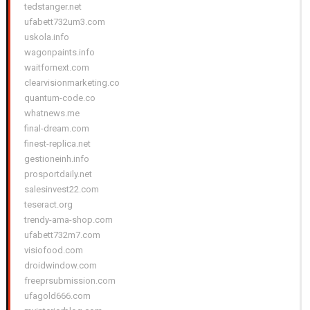
tedstanger.net
ufabett732um3.com
uskola.info
wagonpaints.info
waitfornext.com
clearvisionmarketing.co
quantum-code.co
whatnews.me
final-dream.com
finest-replica.net
gestioneinh.info
prosportdaily.net
salesinvest22.com
teseract.org
trendy-ama-shop.com
ufabett732m7.com
visiofood.com
droidwindow.com
freeprsubmission.com
ufagold666.com