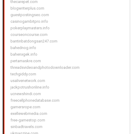
thecarepet.com
blogwriterplus.com
guestpostingseo.com
casinogambitpro.info
pokerplaymasters.info
courseoncourse.com
bantinbatdongsan247.com
bahednog.info
bahenxgek.info
pertamaskre.com
threadsvideoandphotodownloader.com
techgiddy.com
usalivenetwork.com
jackpotrushonline.info
ucnewshindi.com
freecellphonedatabase.com
gamersrope.com
exellewebmedia.com
free-gamestop.com
sinbadtravels.com
ukmagzine.com