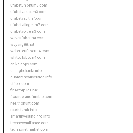
ufabetunionum3.com
ufabetvalueum3.com
ufabetvaultm7.com
ufabetvillageum7.com
ufabetvoicem3.com
waveufabetm4.com
wayang88.net
websiteufabetm4.com
whiteufabetm4.com
anikalappy.com
dininghelsinki.info
duanfrescariverside.info
etilerx.com
finestreplica.net
flounderandfumble.com
healthohunt.com
retefuturah.info
smartinvestinginfo.info
technewsalliance.com
technonetmarket.com