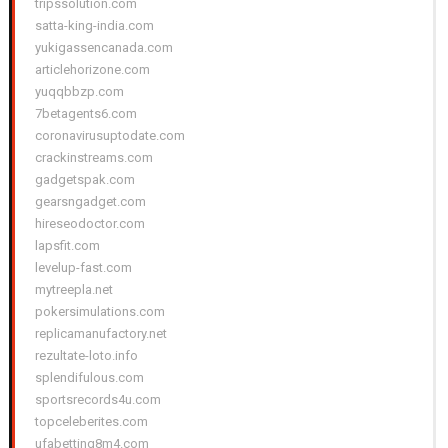
tripssolution.com
satta-king-india.com
yukigassencanada.com
articlehorizone.com
yuqqbbzp.com
7betagents6.com
coronavirusuptodate.com
crackinstreams.com
gadgetspak.com
gearsngadget.com
hireseodoctor.com
lapsfit.com
levelup-fast.com
mytreepla.net
pokersimulations.com
replicamanufactory.net
rezultate-loto.info
splendifulous.com
sportsrecords4u.com
topceleberites.com
ufabetting8m4.com