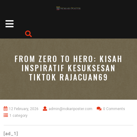
Skip
to
content
Open
Button
FROM ZERO TO HERO: KISAH
INSPIRATIF KESUKSESAN
TIKTOK RAJACUAN69
12 February, 2026
admin@nokariposter.com
0 Comments
1 category
[ad_1]