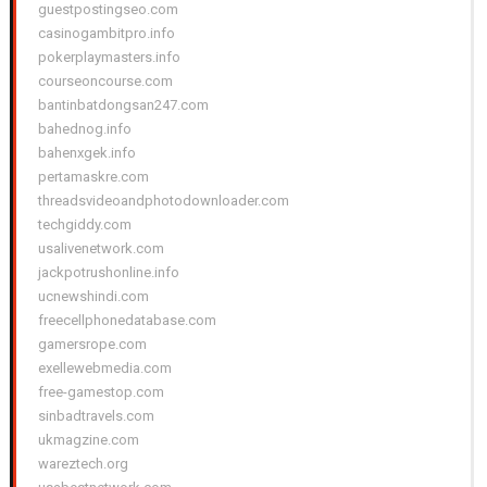
guestpostingseo.com
casinogambitpro.info
pokerplaymasters.info
courseoncourse.com
bantinbatdongsan247.com
bahednog.info
bahenxgek.info
pertamaskre.com
threadsvideoandphotodownloader.com
techgiddy.com
usalivenetwork.com
jackpotrushonline.info
ucnewshindi.com
freecellphonedatabase.com
gamersrope.com
exellewebmedia.com
free-gamestop.com
sinbadtravels.com
ukmagzine.com
wareztech.org