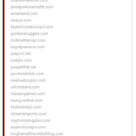
usabestnetwork.com
jessepinkmanoutfit.com
umailsend.com
retarys.com
fasterformationcpf.com
goldensnuggles.com
lookbattlemap.com
buyrdpservice.com
yesport.net
tostylo.com
yougetthat.net
sportsnetclub.com
newbestcrypto.com
oxfordsave.com
iclassicgames.com
saung-artikel.com
fasthokivip2.com
observersports.com
cryptominingplus.com
aquinoticiaspe.com
longhairedfrenchbulldog.com