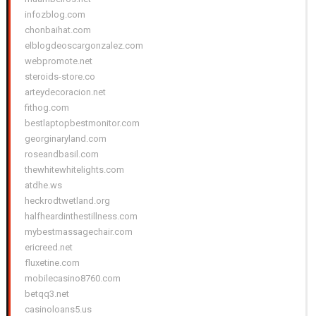
infozblog.com
chonbaihat.com
elblogdeoscargonzalez.com
webpromote.net
steroids-store.co
arteydecoracion.net
fithog.com
bestlaptopbestmonitor.com
georginaryland.com
roseandbasil.com
thewhitewhitelights.com
atdhe.ws
heckrodtwetland.org
halfheardinthestillness.com
mybestmassagechair.com
ericreed.net
fluxetine.com
mobilecasino8760.com
betqq3.net
casinoloans5.us