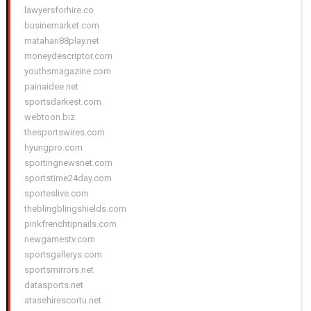
lawyersforhire.co
businemarket.com
matahari88play.net
moneydescriptor.com
youthsmagazine.com
painaidee.net
sportsdarkest.com
webtoon.biz
thesportswires.com
hyungpro.com
sportingnewsnet.com
sportstime24day.com
sporteslive.com
theblingblingshields.com
pinkfrenchtipnails.com
newgamestv.com
sportsgallerys.com
sportsmirrors.net
datasports.net
atasehirescortu.net