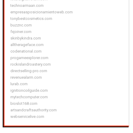
technoarmaan.com
empresasposicionamientoweb.com
tonybestcosmetics.com
buzznc.com
fxjoiner.com
skinbykindra.com
alltherageface.com
codenational.com
progameexplorer.com
rockislandroastery.com
directselling-pro.com
revenuealarm.com
lurab.com
ignitioncoilguide.com
mytechcomputer.com
bioslot168.com
artsandcraftsauthority.com
webservicelive.com