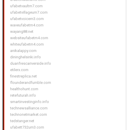
ufabetvaultm7.com
ufabetvillageum7.com
ufabetvoicem3.com
waveufabetm4.com
wayang88.net
websiteufabetm4.com
whiteufabetm4.com
anikalappy.com
dininghelsinki.info
duanfrescariverside.info
etilerx.com
finestreplica.net
flounderandfumble.com
healthohunt.com
retefuturah.info
smartinvestinginfo.info
technewsalliance.com
technonetmarket.com
tedstanger.net
ufabett732um3.com