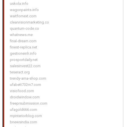
uskola.info
wagonpaints.info
waitfornext.com
clearvisionmarketing.co
quantum-code.co
whatnews.me
final-dream.com
finest-replica.net
gestioneinh.info
prosportdaily.net
salesinvest22.com
teseract.org
trendy-ama-shop.com
ufabett732m7.com
visiofood.com
droidwindow.com
freeprsubmission.com
ufagold666.com
myinteriorblog.com
bnewsindia.com