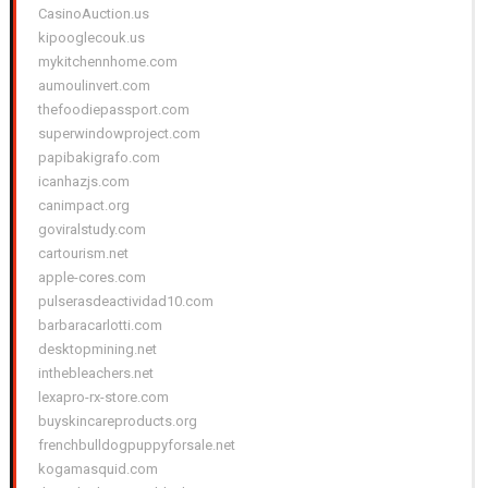
CasinoAuction.us
kipooglecouk.us
mykitchennhome.com
aumoulinvert.com
thefoodiepassport.com
superwindowproject.com
papibakigrafo.com
icanhazjs.com
canimpact.org
goviralstudy.com
cartourism.net
apple-cores.com
pulserasdeactividad10.com
barbaracarlotti.com
desktopmining.net
inthebleachers.net
lexapro-rx-store.com
buyskincareproducts.org
frenchbulldogpuppyforsale.net
kogamasquid.com