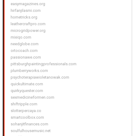
easymagazines.org
hirfanjilasmi.com
hometricks.org
leathercraftpro.com
microgridpower.org
mixiqo.com
needglobe.com
ortocoach.com
passionawe.com
pittsburghpaintingprofessionals.com
plumberryworks.com
psychoterapiawioletanowak.com
quickultimate.com
quirkyquester.com
sexmedicineformen.com
shiftripple.com
slotterpercaya.co
smartcoolbox.com
sohanjitfinances.com
soulfulhousemusic.net