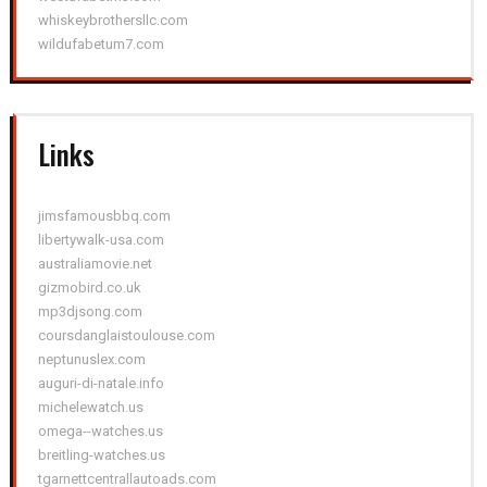
whiskeybrothersllc.com
wildufabetum7.com
Links
jimsfamousbbq.com
libertywalk-usa.com
australiamovie.net
gizmobird.co.uk
mp3djsong.com
coursdanglaistoulouse.com
neptunuslex.com
auguri-di-natale.info
michelewatch.us
omega--watches.us
breitling-watches.us
tgarnettcentrallautoads.com