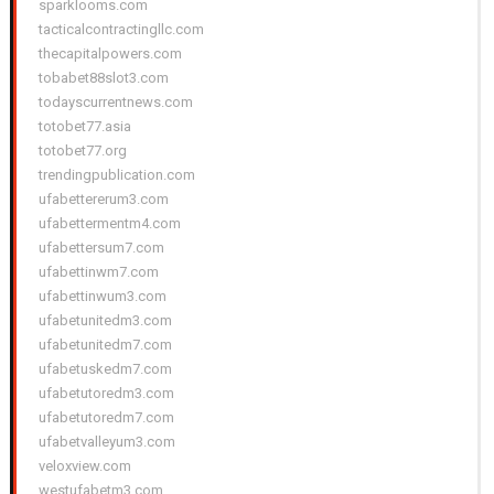
sparklooms.com
tacticalcontractingllc.com
thecapitalpowers.com
tobabet88slot3.com
todayscurrentnews.com
totobet77.asia
totobet77.org
trendingpublication.com
ufabettererum3.com
ufabettermentm4.com
ufabettersum7.com
ufabettinwm7.com
ufabettinwum3.com
ufabetunitedm3.com
ufabetunitedm7.com
ufabetuskedm7.com
ufabetutoredm3.com
ufabetutoredm7.com
ufabetvalleyum3.com
veloxview.com
westufabetm3.com