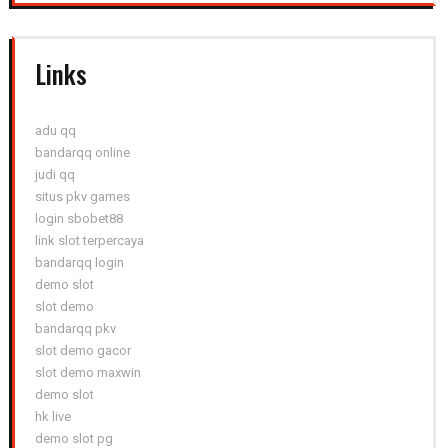
Links
adu qq
bandarqq online
judi qq
situs pkv games
login sbobet88
link slot terpercaya
bandarqq login
demo slot
slot demo
bandarqq pkv
slot demo gacor
slot demo maxwin
demo slot
hk live
demo slot pg