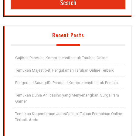
Search
Recent Posts
Gajibet: Panduan Komprehensif untuk Taruhan Online
Temukan Majestibet: Pengalaman Taruhan Online Terbaik
Pengertian Saung4D: Panduan Komprehensif untuk Pemula
Temukan Dunia Ahlicasino yang Menyenangkan: Surga Para
Gamer
Temukan Kegembiraan JurusCasino: Tujuan Permainan Online
Terbaik Anda