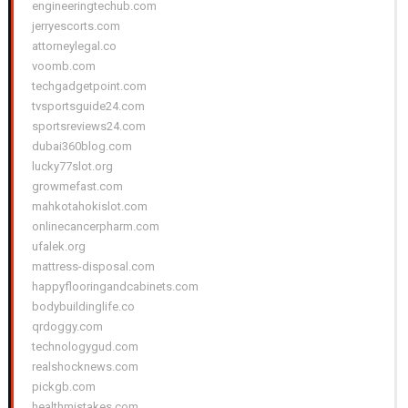
engineeringtechub.com
jerryescorts.com
attorneylegal.co
voomb.com
techgadgetpoint.com
tvsportsguide24.com
sportsreviews24.com
dubai360blog.com
lucky77slot.org
growmefast.com
mahkotahokislot.com
onlinecancerpharm.com
ufalek.org
mattress-disposal.com
happyflooringandcabinets.com
bodybuildinglife.co
qrdoggy.com
technologygud.com
realshocknews.com
pickgb.com
healthmistakes.com