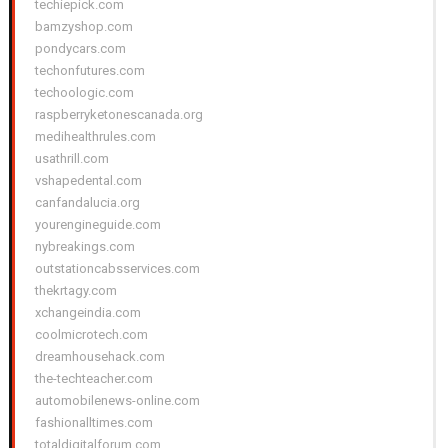
techiepick.com
bamzyshop.com
pondycars.com
techonfutures.com
techoologic.com
raspberryketonescanada.org
medihealthrules.com
usathrill.com
vshapedental.com
canfandalucia.org
yourengineguide.com
nybreakings.com
outstationcabsservices.com
thekrtagy.com
xchangeindia.com
coolmicrotech.com
dreamhousehack.com
the-techteacher.com
automobilenews-online.com
fashionalltimes.com
totaldigitalforum.com