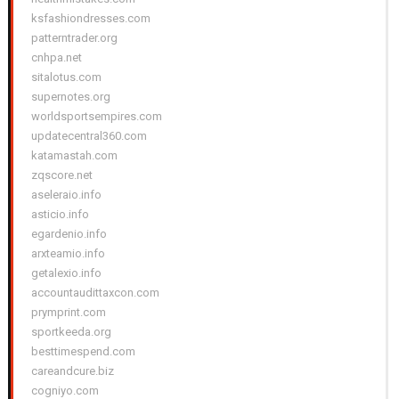
ksfashiondresses.com
patterntrader.org
cnhpa.net
sitalotus.com
supernotes.org
worldsportsempires.com
updatecentral360.com
katamastah.com
zqscore.net
aseleraio.info
asticio.info
egardenio.info
arxteamio.info
getalexio.info
accountaudittaxcon.com
prymprint.com
sportkeeda.org
besttimespend.com
careandcure.biz
cogniyo.com