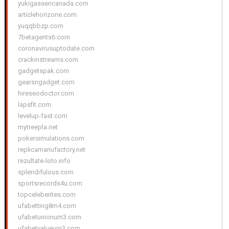
yukigassencanada.com
articlehorizone.com
yuqqbbzp.com
7betagents6.com
coronavirusuptodate.com
crackinstreams.com
gadgetspak.com
gearsngadget.com
hireseodoctor.com
lapsfit.com
levelup-fast.com
mytreepla.net
pokersimulations.com
replicamanufactory.net
rezultate-loto.info
splendifulous.com
sportsrecords4u.com
topceleberites.com
ufabetting8m4.com
ufabetunionum3.com
ufabetvalueum3.com