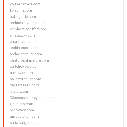
youlearncode.com
fxyatirim.com
abbuguide.com
technologyresult.com
webhostingoffers.org
whatszow.com
ehomeamerca.com
techintendo.com
techgreenpure.com
bestdropshipstore.com
cartelreviews.com
surfsway.com
nailartproduct.com
digitactseed.com
lvlcraft.com
90secondmoneyloans.com
xenmicro.com
rodrovers.com
tripssolution.com
satta-king-india.com