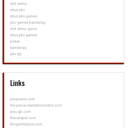
slot demo
situs pkv
situs pkv games
pkv games bandarqq
slot demo gacor
situs pkv games
poker
bandarqq
pkv qq
Links
punjwanis.com
the-parcs-clematiscondos.com
jusu-gb.com
thecarepet.com
blogwriterplus.com