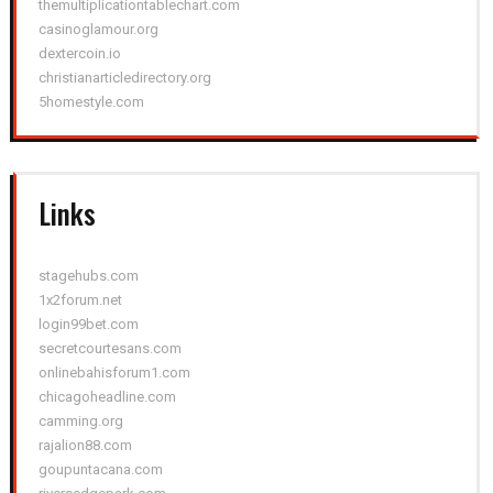
themultiplicationtablechart.com
casinoglamour.org
dextercoin.io
christianarticledirectory.org
5homestyle.com
Links
stagehubs.com
1x2forum.net
login99bet.com
secretcourtesans.com
onlinebahisforum1.com
chicagoheadline.com
camming.org
rajalion88.com
goupuntacana.com