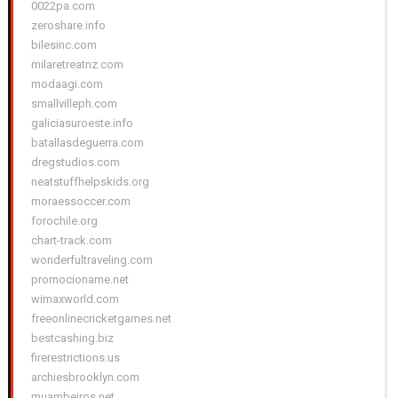
0022pa.com
zeroshare.info
bilesinc.com
milaretreatnz.com
modaagi.com
smallvilleph.com
galiciasuroeste.info
batallasdeguerra.com
dregstudios.com
neatstuffhelpskids.org
moraessoccer.com
forochile.org
chart-track.com
wonderfultraveling.com
promocioname.net
wimaxworld.com
freeonlinecricketgames.net
bestcashing.biz
firerestrictions.us
archiesbrooklyn.com
muambeiros.net