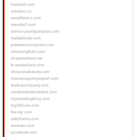
fixadvert.com
autopluz.co
save3time-c.com
vexonhcf.com
demos-pixelsparadise.com
mediatitude.com
prewarmotorcycles.com
simracinglinks.com
dosyamerkezi.net
le-surrealisme.com
showcasebeauty.com
insurancepolicyexpert.com
statkeycompany.com
carolinadeckbuilders.com
topinvestingblog.com
top50tools.com
the-rep.com
saltyfranks.com
annerani.com
jazzatude.com