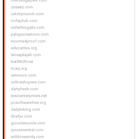
riversedgepark.com
zaseez.com
catchycrunch.com
nofaphub.com
nefertitingalls.com
patsyscreations.com
income4proof.com
educaritas.org
lensajelajah.com
betflik09.net
ncaq.org
xenmicro.com
onlineshopera.com
dartyfresh.com
lewisenterprises.net
pcsoftwarefree.org
dailylinking.com
dnafyx.com
giocolenuvole.com
iyouessential.com
withloveamity.com