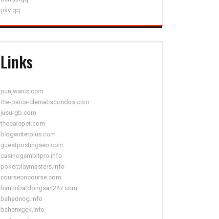
pkv qq
Links
punjwanis.com
the-parcs-clematiscondos.com
jusu-gb.com
thecarepet.com
blogwriterplus.com
guestpostingseo.com
casinogambitpro.info
pokerplaymasters.info
courseoncourse.com
bantinbatdongsan247.com
bahednog.info
bahenxgek.info