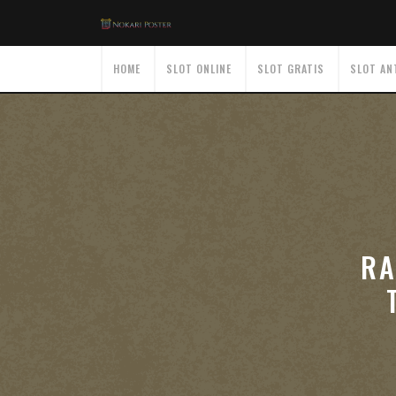
Skip
to
content
HOME
SLOT ONLINE
SLOT GRATIS
SLOT AN
RA