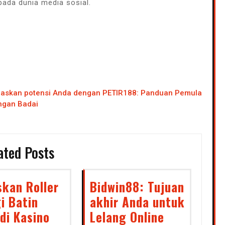
ada dunia media sosial.
askan potensi Anda dengan PETIR188: Panduan Pemula
ngan Badai
ated Posts
kan Roller
Bidwin88: Tujuan
i Batin
akhir Anda untuk
di Kasino
Lelang Online