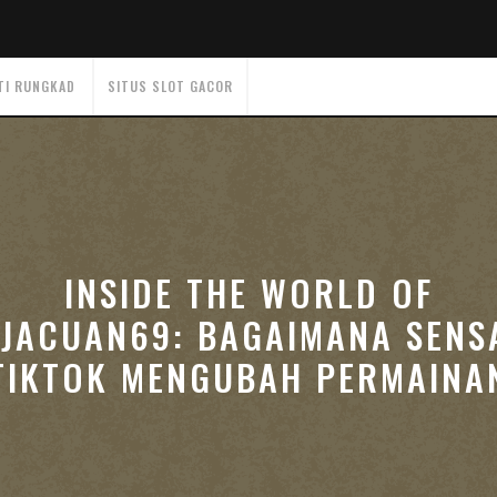
TI RUNGKAD
SITUS SLOT GACOR
INSIDE THE WORLD OF
JACUAN69: BAGAIMANA SENS
TIKTOK MENGUBAH PERMAINA