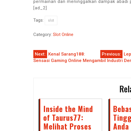
permainan dan meninggalkan dampak abadi p
[ad_2]
Tags:
slot
Category:
Slot Online
Post
Next:
Kenal Sarang188:
Previous:
Lep
Sensasi Gaming Online Mengambil Industri De
navigation
Rel
Inside the Mind
Bebas
of Taurus77:
Tingg
Melihat Proses
Anda 