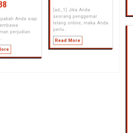
88
[ad_1] Jika Anda
seorang penggemar
Apakah Anda siap
lelang online, maka Anda
membawa
perlu…
man perjudian
e…
Read More
More