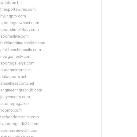
webtoon.biz
thesportswires.com
hyungpro.com
sportingnewsnet.com
sportstime24day.com
sporteslive.com
theblingblingshields.com
pinkfrenchtipnails.com
newgamestv.com
sportsgallerys.com
sportsmirrors.net
datasports.net
atasehirescortu.net
engineeringtechub.com
jerryescorts.com
attorneylegal.co
voomb.com
techgadgetpoint.com
tvsportsguide24.com
sportsreviews24.com