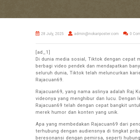
28 July, 2025
admin@nokariposter.com
0 Co
[ad_1]
Di dunia media sosial, Tiktok dengan cepat 
berbagi video pendek dan mendapatkan banyak
seluruh dunia, Tiktok telah meluncurkan kar
Rajacuan69.
Rajacuan69, yang nama aslinya adalah Raj Ku
videonya yang menghibur dan lucu. Dengan le
Rajacuan69 telah dengan cepat bangkit untu
merek humor dan konten yang unik.
Apa yang membedakan Rajacuan69 dari penc
terhubung dengan audiensnya di tingkat prib
beresonansi dengan pemirsa, seperti hubunga