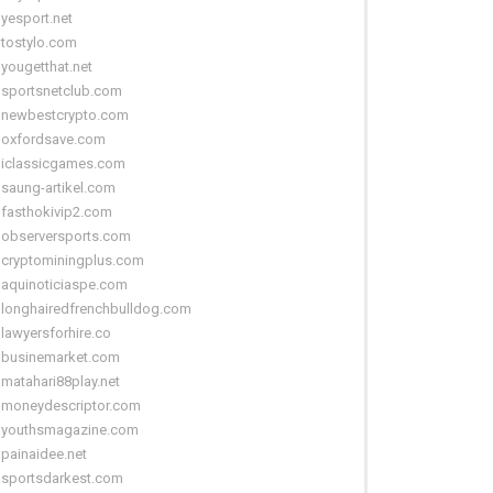
yesport.net
tostylo.com
yougetthat.net
sportsnetclub.com
newbestcrypto.com
oxfordsave.com
iclassicgames.com
saung-artikel.com
fasthokivip2.com
observersports.com
cryptominingplus.com
aquinoticiaspe.com
longhairedfrenchbulldog.com
lawyersforhire.co
businemarket.com
matahari88play.net
moneydescriptor.com
youthsmagazine.com
painaidee.net
sportsdarkest.com