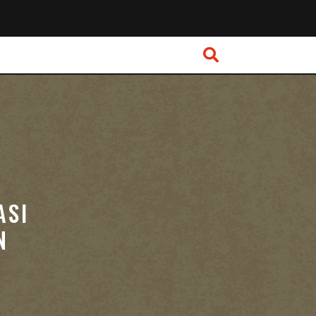
ASI
N