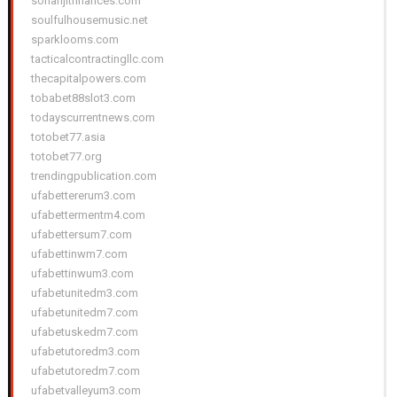
sohanjitfinances.com
soulfulhousemusic.net
sparklooms.com
tacticalcontractingllc.com
thecapitalpowers.com
tobabet88slot3.com
todayscurrentnews.com
totobet77.asia
totobet77.org
trendingpublication.com
ufabettererum3.com
ufabettermentm4.com
ufabettersum7.com
ufabettinwm7.com
ufabettinwum3.com
ufabetunitedm3.com
ufabetunitedm7.com
ufabetuskedm7.com
ufabetutoredm3.com
ufabetutoredm7.com
ufabetvalleyum3.com