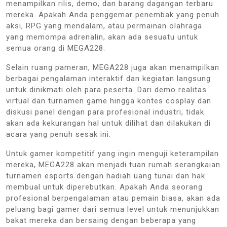
menampilkan rilis, demo, dan barang dagangan terbaru
mereka. Apakah Anda penggemar penembak yang penuh
aksi, RPG yang mendalam, atau permainan olahraga
yang memompa adrenalin, akan ada sesuatu untuk
semua orang di MEGA228.
Selain ruang pameran, MEGA228 juga akan menampilkan
berbagai pengalaman interaktif dan kegiatan langsung
untuk dinikmati oleh para peserta. Dari demo realitas
virtual dan turnamen game hingga kontes cosplay dan
diskusi panel dengan para profesional industri, tidak
akan ada kekurangan hal untuk dilihat dan dilakukan di
acara yang penuh sesak ini.
Untuk gamer kompetitif yang ingin menguji keterampilan
mereka, MEGA228 akan menjadi tuan rumah serangkaian
turnamen esports dengan hadiah uang tunai dan hak
membual untuk diperebutkan. Apakah Anda seorang
profesional berpengalaman atau pemain biasa, akan ada
peluang bagi gamer dari semua level untuk menunjukkan
bakat mereka dan bersaing dengan beberapa yang