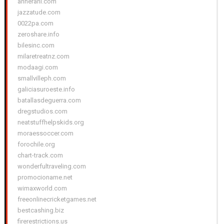
annerani.com
jazzatude.com
0022pa.com
zeroshare.info
bilesinc.com
milaretreatnz.com
modaagi.com
smallvilleph.com
galiciasuroeste.info
batallasdeguerra.com
dregstudios.com
neatstuffhelpskids.org
moraessoccer.com
forochile.org
chart-track.com
wonderfultraveling.com
promocioname.net
wimaxworld.com
freeonlinecricketgames.net
bestcashing.biz
firerestrictions.us