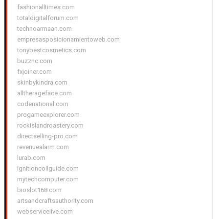
fashionalltimes.com
totaldigitalforum.com
technoarmaan.com
empresasposicionamientoweb.com
tonybestcosmetics.com
buzznc.com
fxjoiner.com
skinbykindra.com
alltherageface.com
codenational.com
progameexplorer.com
rockislandroastery.com
directselling-pro.com
revenuealarm.com
lurab.com
ignitioncoilguide.com
mytechcomputer.com
bioslot168.com
artsandcraftsauthority.com
webservicelive.com