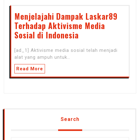
Menjelajahi Dampak Laskar89
Terhadap Aktivisme Media
Sosial di Indonesia
[ad_1] Aktivisme media sosial telah menjadi
alat yang ampuh untuk…
Read More
Search