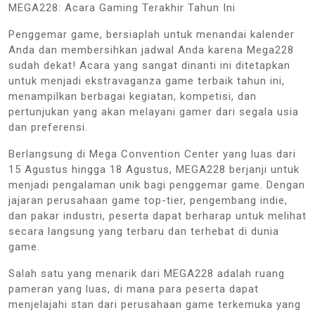
MEGA228: Acara Gaming Terakhir Tahun Ini
Penggemar game, bersiaplah untuk menandai kalender
Anda dan membersihkan jadwal Anda karena Mega228
sudah dekat! Acara yang sangat dinanti ini ditetapkan
untuk menjadi ekstravaganza game terbaik tahun ini,
menampilkan berbagai kegiatan, kompetisi, dan
pertunjukan yang akan melayani gamer dari segala usia
dan preferensi.
Berlangsung di Mega Convention Center yang luas dari
15 Agustus hingga 18 Agustus, MEGA228 berjanji untuk
menjadi pengalaman unik bagi penggemar game. Dengan
jajaran perusahaan game top-tier, pengembang indie,
dan pakar industri, peserta dapat berharap untuk melihat
secara langsung yang terbaru dan terhebat di dunia
game.
Salah satu yang menarik dari MEGA228 adalah ruang
pameran yang luas, di mana para peserta dapat
menjelajahi stan dari perusahaan game terkemuka yang