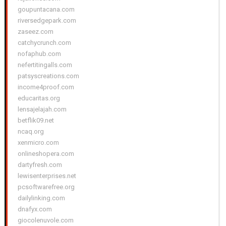
goupuntacana.com
riversedgepark.com
zaseez.com
catchycrunch.com
nofaphub.com
nefertitingalls.com
patsyscreations.com
income4proof.com
educaritas.org
lensajelajah.com
betflik09.net
ncaq.org
xenmicro.com
onlineshopera.com
dartyfresh.com
lewisenterprises.net
pcsoftwarefree.org
dailylinking.com
dnafyx.com
giocolenuvole.com