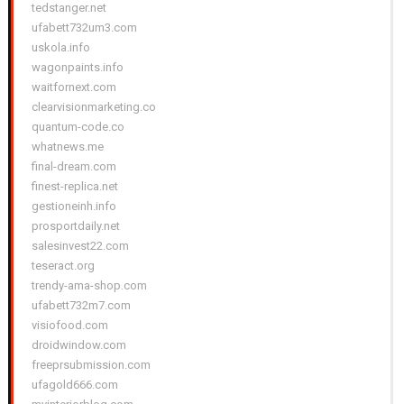
tedstanger.net
ufabett732um3.com
uskola.info
wagonpaints.info
waitfornext.com
clearvisionmarketing.co
quantum-code.co
whatnews.me
final-dream.com
finest-replica.net
gestioneinh.info
prosportdaily.net
salesinvest22.com
teseract.org
trendy-ama-shop.com
ufabett732m7.com
visiofood.com
droidwindow.com
freeprsubmission.com
ufagold666.com