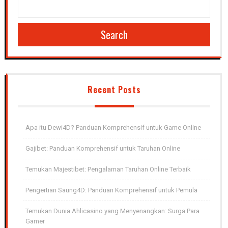
Search
Recent Posts
Apa itu Dewi4D? Panduan Komprehensif untuk Game Online
Gajibet: Panduan Komprehensif untuk Taruhan Online
Temukan Majestibet: Pengalaman Taruhan Online Terbaik
Pengertian Saung4D: Panduan Komprehensif untuk Pemula
Temukan Dunia Ahlicasino yang Menyenangkan: Surga Para
Gamer