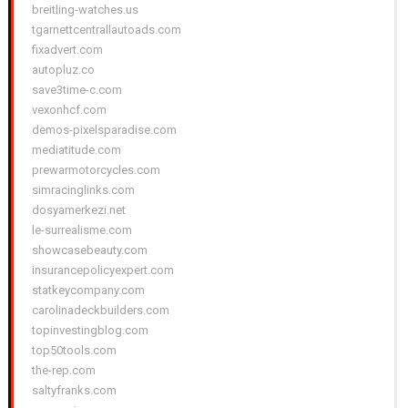
breitling-watches.us
tgarnettcentrallautoads.com
fixadvert.com
autopluz.co
save3time-c.com
vexonhcf.com
demos-pixelsparadise.com
mediatitude.com
prewarmotorcycles.com
simracinglinks.com
dosyamerkezi.net
le-surrealisme.com
showcasebeauty.com
insurancepolicyexpert.com
statkeycompany.com
carolinadeckbuilders.com
topinvestingblog.com
top50tools.com
the-rep.com
saltyfranks.com