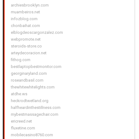
archiesbrooklyn.com
muambeiros.net
infozblog.com
chonbaihat.com
elblogdeoscargonzalez.com
webpromote.net
steroids-store.co
arteydecoracion.net
fithog.com
bestlaptopbestmonitor.com
georginaryland.com
roseandbasil.com
thewhitewhitelights.com
atdhe.ws
heckrodtwetland.org
halfheardinthestillness.com
mybestmassagechair.com
ericreed.net
fluxetine.com
mobilecasino8760.com