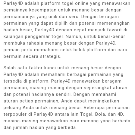
Parlay4D adalah platform togel online yang menawarkan
pemainnya kesempatan untuk menang besar dengan
permainannya yang unik dan seru. Dengan beragam
permainan yang dapat dipilih dan potensi memenangkan
hadiah besar, Parlay4D dengan cepat menjadi favorit di
kalangan penggemar togel. Namun, untuk benar-benar
membuka rahasia menang besar dengan Parlay4D,
pemain perlu memahami seluk beluk platform dan cara
bermain secara strategis.
Salah satu faktor kunci untuk menang besar dengan
Parlay4D adalah memahami berbagai permainan yang
tersedia di platform. Parlay4D menawarkan beragam
permainan, masing-masing dengan seperangkat aturan
dan potensi hadiahnya sendiri. Dengan memahami
aturan setiap permainan, Anda dapat meningkatkan
peluang Anda untuk menang besar. Beberapa permainan
terpopuler di Parlay4D antara lain Togel, Bola, dan 4D,
masing-masing menawarkan cara menang yang berbeda
dan jumlah hadiah yang berbeda.