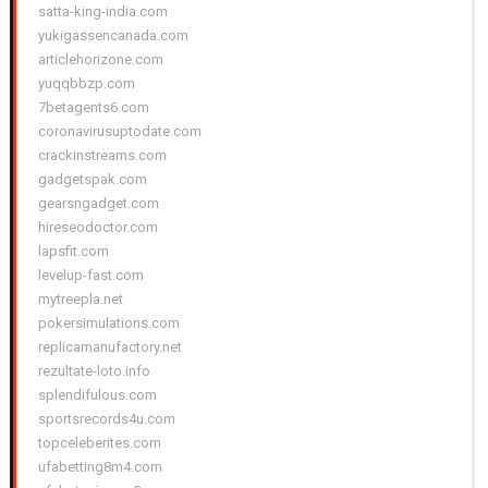
satta-king-india.com
yukigassencanada.com
articlehorizone.com
yuqqbbzp.com
7betagents6.com
coronavirusuptodate.com
crackinstreams.com
gadgetspak.com
gearsngadget.com
hireseodoctor.com
lapsfit.com
levelup-fast.com
mytreepla.net
pokersimulations.com
replicamanufactory.net
rezultate-loto.info
splendifulous.com
sportsrecords4u.com
topceleberites.com
ufabetting8m4.com