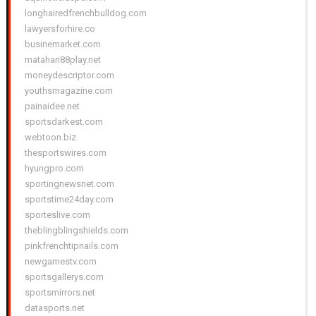
longhairedfrenchbulldog.com
lawyersforhire.co
businemarket.com
matahari88play.net
moneydescriptor.com
youthsmagazine.com
painaidee.net
sportsdarkest.com
webtoon.biz
thesportswires.com
hyungpro.com
sportingnewsnet.com
sportstime24day.com
sporteslive.com
theblingblingshields.com
pinkfrenchtipnails.com
newgamestv.com
sportsgallerys.com
sportsmirrors.net
datasports.net