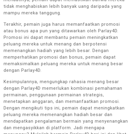
tidak menghabiskan lebih banyak uang daripada yang
mampu mereka tanggung.
Terakhir, pemain juga harus memanfaatkan promosi
atau bonus apa pun yang ditawarkan oleh Parlay4D.
Promosi ini dapat membantu pemain meningkatkan
peluang mereka untuk menang dan berpotensi
memenangkan hadiah yang lebih besar. Dengan
memperhatikan promosi dan bonus, pemain dapat
memaksimalkan peluang mereka untuk menang besar
dengan Parlay4D.
Kesimpulannya, mengungkap rahasia menang besar
dengan Parlay4D memerlukan kombinasi pemahaman
permainan, penggunaan permainan strategis,
menetapkan anggaran, dan memanfaatkan promosi.
Dengan mengikuti tips ini, pemain dapat meningkatkan
peluang mereka memenangkan hadiah besar dan
mendapatkan pengalaman bermain yang menyenangkan
dan mengasyikkan di platform. Jadi mengapa