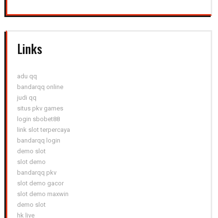
Links
adu qq
bandarqq online
judi qq
situs pkv games
login sbobet88
link slot terpercaya
bandarqq login
demo slot
slot demo
bandarqq pkv
slot demo gacor
slot demo maxwin
demo slot
hk live