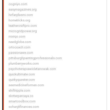
cogniyo.com
easymagazines.org
hirfanjilasmi.com
hometricks.org
leathercraftpro.com
microgridpower.org
mixiqo.com
needglobe.com
ortocoach.com
passionawe.com
pittsburghpaintingprofessionals.com
plumberryworks.com
psychoterapiawioletanowak.com
quickultimate.com
quirkyquester.com
sexmedicineformen.com
shiftripple.com
slotterpercaya.co
smartcoolbox.com
sohanjitfinances.com