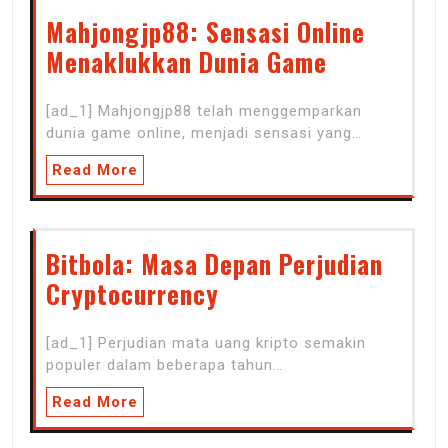
Mahjongjp88: Sensasi Online
Menaklukkan Dunia Game
[ad_1] Mahjongjp88 telah menggemparkan
dunia game online, menjadi sensasi yang…
Read More
Bitbola: Masa Depan Perjudian
Cryptocurrency
[ad_1] Perjudian mata uang kripto semakin
populer dalam beberapa tahun…
Read More