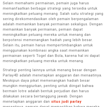
Selain memahami permainan, pemain juga harus
memanfaatkan berbagai strategi yang tersedia untuk
meningkatkan peluang menang. Salah satu strategi yang
sering direkomendasikan oleh pemain berpengalaman
adalah memainkan banyak permainan sekaligus. Dengan
memainkan banyak permainan, pemain dapat
meningkatkan peluang mereka untuk menang dan
berpotensi memenangkan hadiah yang lebih besar.
Selain itu, pemain harus mempertimbangkan untuk
menggunakan kombinasi angka saat memainkan
permainan seperti Togel dan Bola, karena hal ini dapat
meningkatkan peluang mereka untuk menang.
Strategi penting lainnya untuk menang besar dengan
Parlay4D adalah menetapkan anggaran dan menaatinya.
Meskipun daya pikat memenangkan hadiah besar
mungkin menggiurkan, penting untuk diingat bahwa
bermain lotre adalah bentuk perjudian dan harus
dilakukan secara bertanggung jawab. Dengan
menetapkan anggaran dan
situs judi parlay
menaatinya, pemain dapat memastikan bahwa mereka