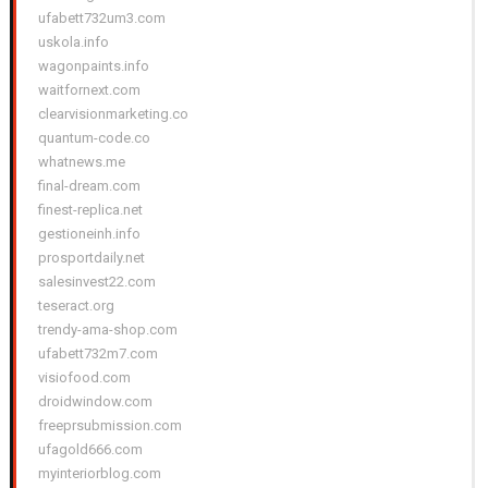
ufabett732um3.com
uskola.info
wagonpaints.info
waitfornext.com
clearvisionmarketing.co
quantum-code.co
whatnews.me
final-dream.com
finest-replica.net
gestioneinh.info
prosportdaily.net
salesinvest22.com
teseract.org
trendy-ama-shop.com
ufabett732m7.com
visiofood.com
droidwindow.com
freeprsubmission.com
ufagold666.com
myinteriorblog.com