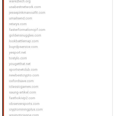
wareztech.org
usabestnetwork.com
jessepinkmanoutfit.com
umailsend.com
retarys.com
fasterformationcpf.com
goldensnuggles.com
lookbattlemap.com
buyrdpservice.com
yesport.net
tostylo.com
yougetthat.net
sportsnetclub.com
newbestcrypto.com
oxfordsave.com
iclassicgames.com
saung-artikel.com
fasthokivip2.com
observersports.com
cryptominingplus.com
aquinoticiaspe.com