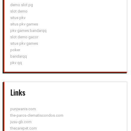
demo slot pg
slot demo
situs pkv
situs pkv games
pkv games bandarqq
slot demo gacor
situs pkv games
poker
bandarqq
pkv qq
Links
punjwanis.com
the-parcs-clematiscondos.com
jusu-gb.com
thecarepet.com