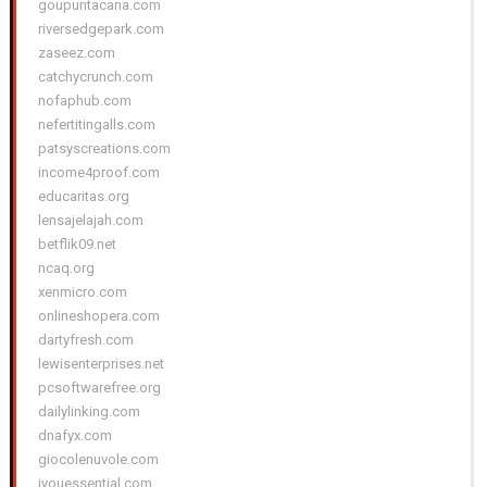
goupuntacana.com
riversedgepark.com
zaseez.com
catchycrunch.com
nofaphub.com
nefertitingalls.com
patsyscreations.com
income4proof.com
educaritas.org
lensajelajah.com
betflik09.net
ncaq.org
xenmicro.com
onlineshopera.com
dartyfresh.com
lewisenterprises.net
pcsoftwarefree.org
dailylinking.com
dnafyx.com
giocolenuvole.com
iyouessential.com