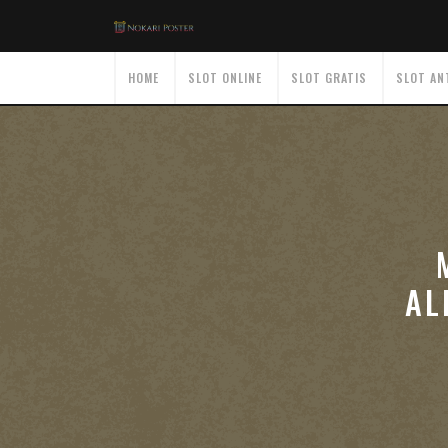
Skip
to
content
HOME
SLOT ONLINE
SLOT GRATIS
SLOT AN
AL