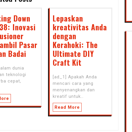
king Down
Lepaskan
8: Inovasi
kreativitas Anda
usioner
dengan
ambil Pasar
Kerahoki: The
an Badai
Ultimate DIY
Craft Kit
Dalam dunia
an teknologi
[ad_1] Apakah Anda
rba cepat,
mencari cara yang
…
menyenangkan dan
kreatif untuk…
More
Read More