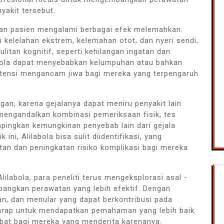
yakit tersebut.
ngan pasien mengalami berbagai efek melemahkan.
 kelelahan ekstrem, kelemahan otot, dan nyeri sendi,
itan kognitif, seperti kehilangan ingatan dan
abola dapat menyebabkan kelumpuhan atau bahkan
otensi mengancam jiwa bagi mereka yang terpengaruh
gan, karena gejalanya dapat meniru penyakit lain
mengandalkan kombinasi pemeriksaan fisik, tes
pingkan kemungkinan penyebab lain dari gejala
ni, Alilabola bisa sulit diidentifikasi, yang
n dan peningkatan risiko komplikasi bagi mereka
lilabola, para peneliti terus mengeksplorasi asal -
angkan perawatan yang lebih efektif. Dengan
gan, dan menular yang dapat berkontribusi pada
arap untuk mendapatkan pemahaman yang lebih baik
bat bagi mereka yang menderita karenanya.