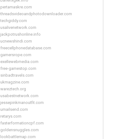
bahenxgek.info
pertamaskre.com
threadsvideoandphotodownloader.com
techgiddy.com
usalivenetwork.com
jackpotrushonline.info
ucnewshindi.com
freecellphonedatabase.com
gamersrope.com
exellewebmedia.com
free-gamestop.com
sinbadtravels.com
ukmagzine.com
wareztech.org
usabestnetwork.com
jessepinkmanoutfit.com
umailsend.com
retarys.com
fasterformationcpf.com
goldensnuggles.com
lookbattlemap.com