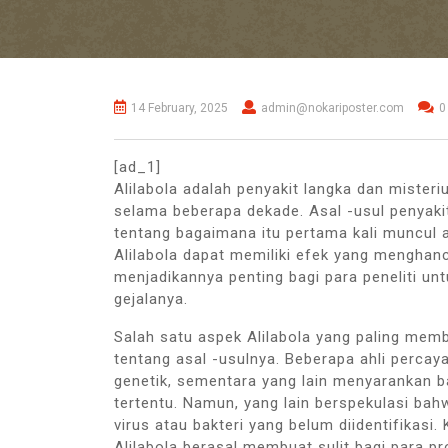
14 February, 2025
admin@nokariposter.com
0
[ad_1]
Alilabola adalah penyakit langka dan miste
selama beberapa dekade. Asal -usul penyakit
tentang bagaimana itu pertama kali muncul 
Alilabola dapat memiliki efek yang menghan
menjadikannya penting bagi para peneliti unt
gejalanya.
Salah satu aspek Alilabola yang paling mem
tentang asal -usulnya. Beberapa ahli percay
genetik, sementara yang lain menyarankan ba
tertentu. Namun, yang lain berspekulasi bah
virus atau bakteri yang belum diidentifikas
Alilabola berasal membuat sulit bagi para