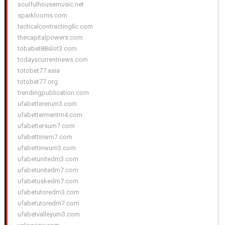
soulfulhousemusic.net
sparklooms.com
tacticalcontractingllc.com
thecapitalpowers.com
tobabet88slot3.com
todayscurrentnews.com
totobet77.asia
totobet77.org
trendingpublication.com
ufabettererum3.com
ufabettermentm4.com
ufabettersum7.com
ufabettinwm7.com
ufabettinwum3.com
ufabetunitedm3.com
ufabetunitedm7.com
ufabetuskedm7.com
ufabetutoredm3.com
ufabetutoredm7.com
ufabetvalleyum3.com