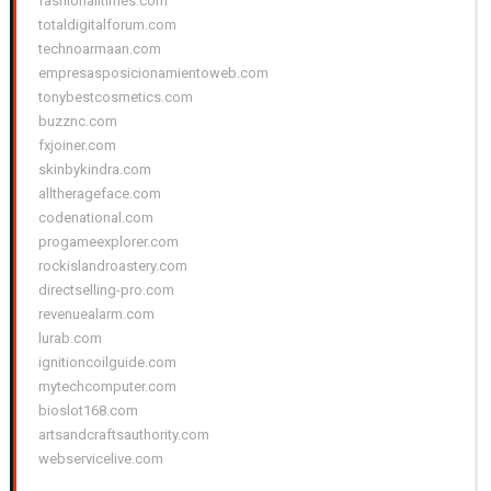
fashionalltimes.com
totaldigitalforum.com
technoarmaan.com
empresasposicionamientoweb.com
tonybestcosmetics.com
buzznc.com
fxjoiner.com
skinbykindra.com
alltherageface.com
codenational.com
progameexplorer.com
rockislandroastery.com
directselling-pro.com
revenuealarm.com
lurab.com
ignitioncoilguide.com
mytechcomputer.com
bioslot168.com
artsandcraftsauthority.com
webservicelive.com