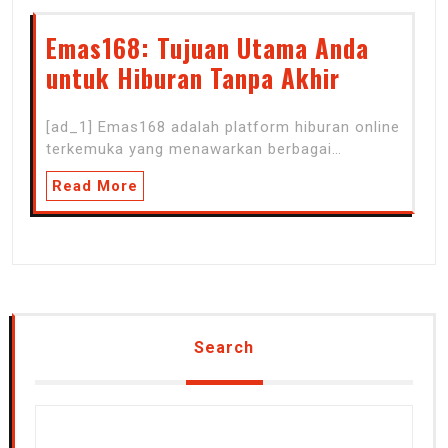
Emas168: Tujuan Utama Anda
untuk Hiburan Tanpa Akhir
[ad_1] Emas168 adalah platform hiburan online
terkemuka yang menawarkan berbagai…
Read More
Search