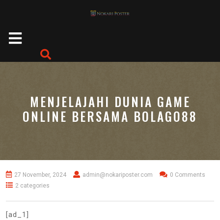
Skip
to
content
Open
Button
MENJELAJAHI DUNIA GAME
ONLINE BERSAMA BOLAGO88
27 November, 2024
admin@nokariposter.com
0 Comments
2 categories
[ad_1]