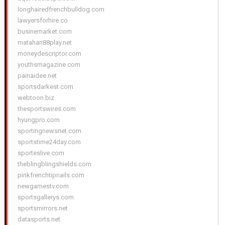
longhairedfrenchbulldog.com
lawyersforhire.co
businemarket.com
matahari88play.net
moneydescriptor.com
youthsmagazine.com
painaidee.net
sportsdarkest.com
webtoon.biz
thesportswires.com
hyungpro.com
sportingnewsnet.com
sportstime24day.com
sporteslive.com
theblingblingshields.com
pinkfrenchtipnails.com
newgamestv.com
sportsgallerys.com
sportsmirrors.net
datasports.net