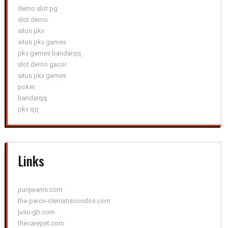
demo slot pg
slot demo
situs pkv
situs pkv games
pkv games bandarqq
slot demo gacor
situs pkv games
poker
bandarqq
pkv qq
Links
punjwanis.com
the-parcs-clematiscondos.com
jusu-gb.com
thecarepet.com