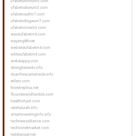
ufabetunionum3.com
ufabetvalueum3.com
ufabetvaultm7.com
ufabetvillageum7.com
ufabetvoicem3.com
waveufabetm4.com
wayang88.net
websiteufabetm4.com
whiteufabetm4.com
anikalappy.com
dininghelsinki.info
duanfrescariverside.info
etilerx.com
finestreplica.net
flounderandfumble.com
healthohunt.com
retefuturah.info
smartinvestinginfo.info
technewsalliance.com
technonetmarket.com
tedstanger.net