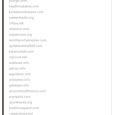
pickgb.com
healthmistakes.com
ksfashiondresses.com
patterntrader.org
cnhpa.net
sitalotus.com
supernotes.org
worldsportsempires.com
updatecentral360.com
katamastah.com
zqscore.net
aseleraio.info
asticio.info
egardenio.info
arxteamio.info
getalexio.info
accountaudittaxcon.com
prymprint.com
sportkeeda.org
besttimespend.com
careandcure.biz