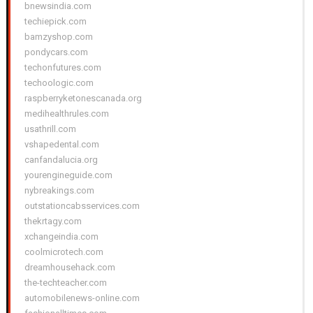
bnewsindia.com
techiepick.com
bamzyshop.com
pondycars.com
techonfutures.com
techoologic.com
raspberryketonescanada.org
medihealthrules.com
usathrill.com
vshapedental.com
canfandalucia.org
yourengineguide.com
nybreakings.com
outstationcabsservices.com
thekrtagy.com
xchangeindia.com
coolmicrotech.com
dreamhousehack.com
the-techteacher.com
automobilenews-online.com