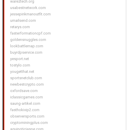
wareztech.org
usabestnetwork.com
jessepinkmanoutfit.com
umailsend.com
retarys.com
fasterformationcpf.com
goldensnuggles.com
lookbattlemap.com
buyrdpservice.com
yesport.net
tostylo.com
yougetthat.net
sportsnetclub.com
newbestcrypto.com
oxfordsave.com
iclassicgames.com
saung-artikel.com
fasthokivip2.com
observersports.com
cryptominingplus.com
aquinoticiaspe.com