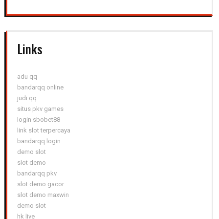
Links
adu qq
bandarqq online
judi qq
situs pkv games
login sbobet88
link slot terpercaya
bandarqq login
demo slot
slot demo
bandarqq pkv
slot demo gacor
slot demo maxwin
demo slot
hk live