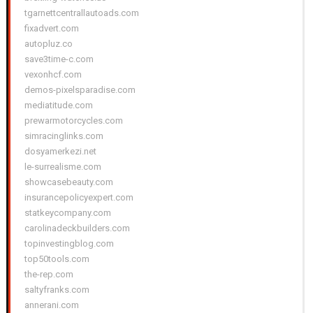
tgarnettcentrallautoads.com
fixadvert.com
autopluz.co
save3time-c.com
vexonhcf.com
demos-pixelsparadise.com
mediatitude.com
prewarmotorcycles.com
simracinglinks.com
dosyamerkezi.net
le-surrealisme.com
showcasebeauty.com
insurancepolicyexpert.com
statkeycompany.com
carolinadeckbuilders.com
topinvestingblog.com
top50tools.com
the-rep.com
saltyfranks.com
annerani.com