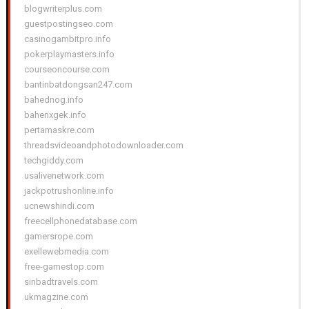
blogwriterplus.com
guestpostingseo.com
casinogambitpro.info
pokerplaymasters.info
courseoncourse.com
bantinbatdongsan247.com
bahednog.info
bahenxgek.info
pertamaskre.com
threadsvideoandphotodownloader.com
techgiddy.com
usalivenetwork.com
jackpotrushonline.info
ucnewshindi.com
freecellphonedatabase.com
gamersrope.com
exellewebmedia.com
free-gamestop.com
sinbadtravels.com
ukmagzine.com