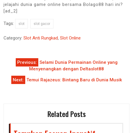
jelajahi dunia game online bersama Bolago88 hari ini?
[ad_2]
Tags:
slot
slot gacor
Category:
Slot Anti Rungkad
,
Slot Online
Post
Previous:
Selami Dunia Permainan Online yang
navigation
Menyenangkan dengan Deltaslot88
Next:
Temui Rajazeus: Bintang Baru di Dunia Musik
Related Posts