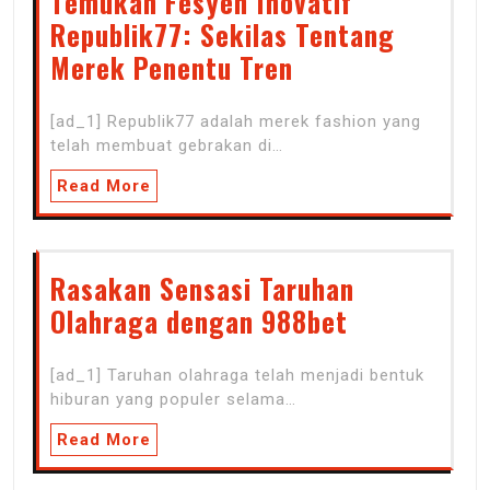
Temukan Fesyen Inovatif
Republik77: Sekilas Tentang
Merek Penentu Tren
[ad_1] Republik77 adalah merek fashion yang
telah membuat gebrakan di…
Read More
Rasakan Sensasi Taruhan
Olahraga dengan 988bet
[ad_1] Taruhan olahraga telah menjadi bentuk
hiburan yang populer selama…
Read More