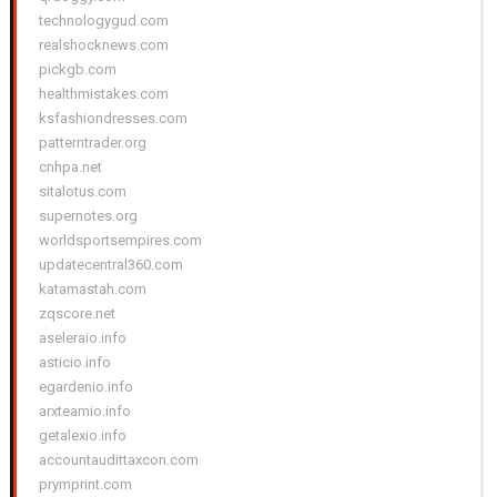
technologygud.com
realshocknews.com
pickgb.com
healthmistakes.com
ksfashiondresses.com
patterntrader.org
cnhpa.net
sitalotus.com
supernotes.org
worldsportsempires.com
updatecentral360.com
katamastah.com
zqscore.net
aseleraio.info
asticio.info
egardenio.info
arxteamio.info
getalexio.info
accountaudittaxcon.com
prymprint.com