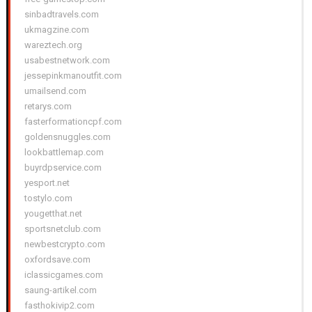
sinbadtravels.com
ukmagzine.com
wareztech.org
usabestnetwork.com
jessepinkmanoutfit.com
umailsend.com
retarys.com
fasterformationcpf.com
goldensnuggles.com
lookbattlemap.com
buyrdpservice.com
yesport.net
tostylo.com
yougetthat.net
sportsnetclub.com
newbestcrypto.com
oxfordsave.com
iclassicgames.com
saung-artikel.com
fasthokivip2.com