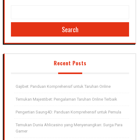
Search
Recent Posts
Gajibet: Panduan Komprehensif untuk Taruhan Online
Temukan Majestibet: Pengalaman Taruhan Online Terbaik
Pengertian Saung4D: Panduan Komprehensif untuk Pemula
Temukan Dunia Ahlicasino yang Menyenangkan: Surga Para
Gamer