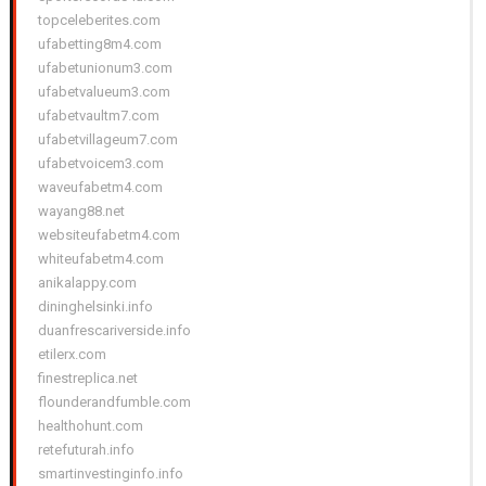
topceleberites.com
ufabetting8m4.com
ufabetunionum3.com
ufabetvalueum3.com
ufabetvaultm7.com
ufabetvillageum7.com
ufabetvoicem3.com
waveufabetm4.com
wayang88.net
websiteufabetm4.com
whiteufabetm4.com
anikalappy.com
dininghelsinki.info
duanfrescariverside.info
etilerx.com
finestreplica.net
flounderandfumble.com
healthohunt.com
retefuturah.info
smartinvestinginfo.info