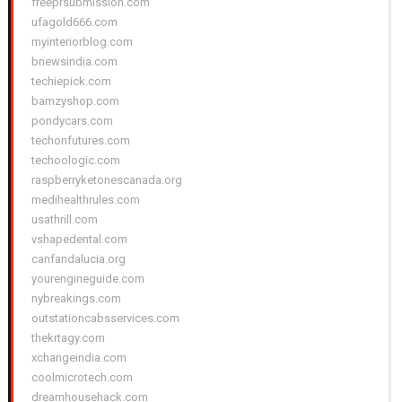
freeprsubmission.com
ufagold666.com
myinteriorblog.com
bnewsindia.com
techiepick.com
bamzyshop.com
pondycars.com
techonfutures.com
techoologic.com
raspberryketonescanada.org
medihealthrules.com
usathrill.com
vshapedental.com
canfandalucia.org
yourengineguide.com
nybreakings.com
outstationcabsservices.com
thekrtagy.com
xchangeindia.com
coolmicrotech.com
dreamhousehack.com