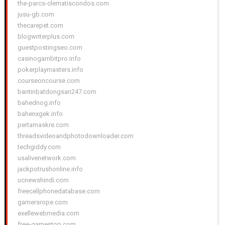
the-parcs-clematiscondos.com
jusu-gb.com
thecarepet.com
blogwriterplus.com
guestpostingseo.com
casinogambitpro.info
pokerplaymasters.info
courseoncourse.com
bantinbatdongsan247.com
bahednog.info
bahenxgek.info
pertamaskre.com
threadsvideoandphotodownloader.com
techgiddy.com
usalivenetwork.com
jackpotrushonline.info
ucnewshindi.com
freecellphonedatabase.com
gamersrope.com
exellewebmedia.com
free-gamestop.com