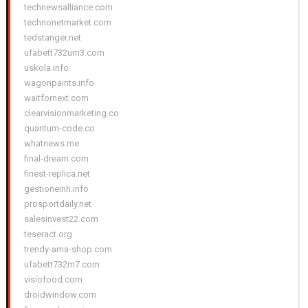
technewsalliance.com
technonetmarket.com
tedstanger.net
ufabett732um3.com
uskola.info
wagonpaints.info
waitfornext.com
clearvisionmarketing.co
quantum-code.co
whatnews.me
final-dream.com
finest-replica.net
gestioneinh.info
prosportdaily.net
salesinvest22.com
teseract.org
trendy-ama-shop.com
ufabett732m7.com
visiofood.com
droidwindow.com