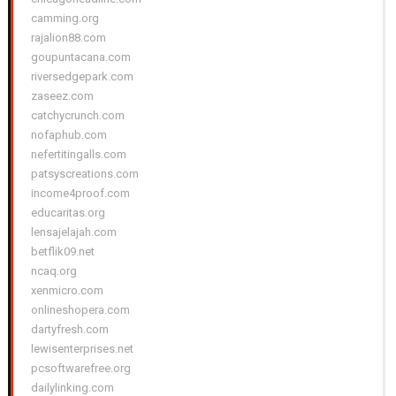
camming.org
rajalion88.com
goupuntacana.com
riversedgepark.com
zaseez.com
catchycrunch.com
nofaphub.com
nefertitingalls.com
patsyscreations.com
income4proof.com
educaritas.org
lensajelajah.com
betflik09.net
ncaq.org
xenmicro.com
onlineshopera.com
dartyfresh.com
lewisenterprises.net
pcsoftwarefree.org
dailylinking.com