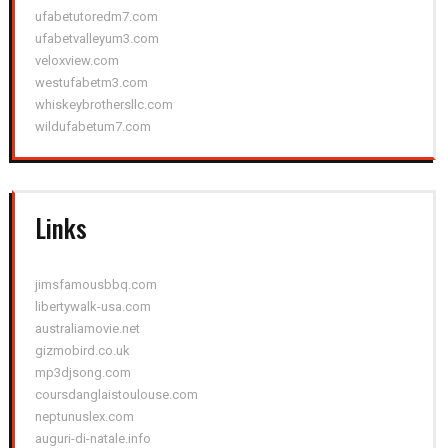
ufabetutoredm7.com
ufabetvalleyum3.com
veloxview.com
westufabetm3.com
whiskeybrothersllc.com
wildufabetum7.com
Links
jimsfamousbbq.com
libertywalk-usa.com
australiamovie.net
gizmobird.co.uk
mp3djsong.com
coursdanglaistoulouse.com
neptunuslex.com
auguri-di-natale.info