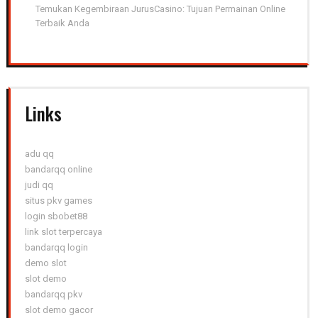
Temukan Kegembiraan JurusCasino: Tujuan Permainan Online
Terbaik Anda
Links
adu qq
bandarqq online
judi qq
situs pkv games
login sbobet88
link slot terpercaya
bandarqq login
demo slot
slot demo
bandarqq pkv
slot demo gacor