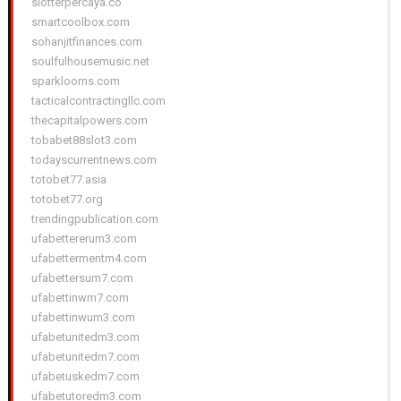
slotterpercaya.co
smartcoolbox.com
sohanjitfinances.com
soulfulhousemusic.net
sparklooms.com
tacticalcontractingllc.com
thecapitalpowers.com
tobabet88slot3.com
todayscurrentnews.com
totobet77.asia
totobet77.org
trendingpublication.com
ufabettererum3.com
ufabettermentm4.com
ufabettersum7.com
ufabettinwm7.com
ufabettinwum3.com
ufabetunitedm3.com
ufabetunitedm7.com
ufabetuskedm7.com
ufabetutoredm3.com