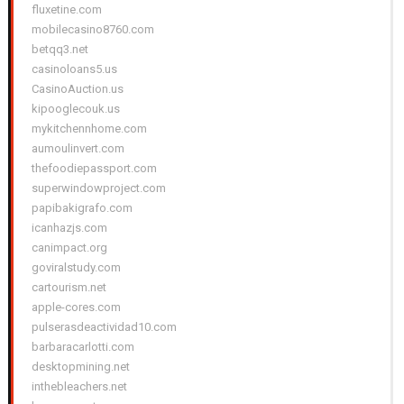
fluxetine.com
mobilecasino8760.com
betqq3.net
casinoloans5.us
CasinoAuction.us
kipooglecouk.us
mykitchennhome.com
aumoulinvert.com
thefoodiepassport.com
superwindowproject.com
papibakigrafo.com
icanhazjs.com
canimpact.org
goviralstudy.com
cartourism.net
apple-cores.com
pulserasdeactividad10.com
barbaracarlotti.com
desktopmining.net
inthebleachers.net