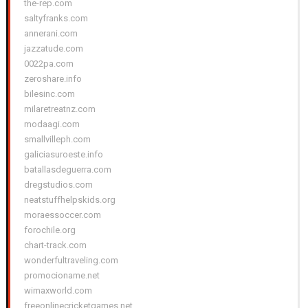
the-rep.com
saltyfranks.com
annerani.com
jazzatude.com
0022pa.com
zeroshare.info
bilesinc.com
milaretreatnz.com
modaagi.com
smallvilleph.com
galiciasuroeste.info
batallasdeguerra.com
dregstudios.com
neatstuffhelpskids.org
moraessoccer.com
forochile.org
chart-track.com
wonderfultraveling.com
promocioname.net
wimaxworld.com
freeonlinecricketgames.net