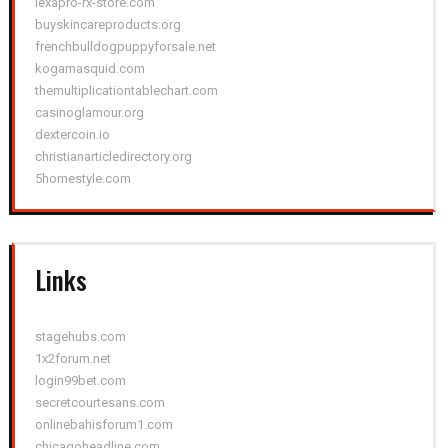
lexapro-rx-store.com
buyskincareproducts.org
frenchbulldogpuppyforsale.net
kogamasquid.com
themultiplicationtablechart.com
casinoglamour.org
dextercoin.io
christianarticledirectory.org
5homestyle.com
Links
stagehubs.com
1x2forum.net
login99bet.com
secretcourtesans.com
onlinebahisforum1.com
chicagoheadline.com