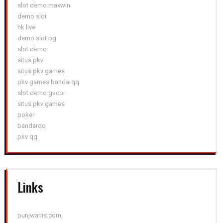
slot demo maxwin
demo slot
hk live
demo slot pg
slot demo
situs pkv
situs pkv games
pkv games bandarqq
slot demo gacor
situs pkv games
poker
bandarqq
pkv qq
Links
punjwanis.com