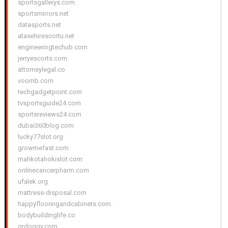
sportsgallerys.com
sportsmirrors.net
datasports.net
atasehirescortu.net
engineeringtechub.com
jerryescorts.com
attorneylegal.co
voomb.com
techgadgetpoint.com
tvsportsguide24.com
sportsreviews24.com
dubai360blog.com
lucky77slot.org
growmefast.com
mahkotahokislot.com
onlinecancerpharm.com
ufalek.org
mattress-disposal.com
happyflooringandcabinets.com
bodybuildinglife.co
qrdoggy.com