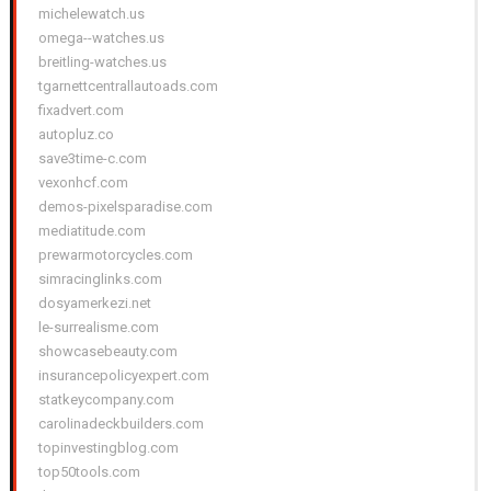
michelewatch.us
omega--watches.us
breitling-watches.us
tgarnettcentrallautoads.com
fixadvert.com
autopluz.co
save3time-c.com
vexonhcf.com
demos-pixelsparadise.com
mediatitude.com
prewarmotorcycles.com
simracinglinks.com
dosyamerkezi.net
le-surrealisme.com
showcasebeauty.com
insurancepolicyexpert.com
statkeycompany.com
carolinadeckbuilders.com
topinvestingblog.com
top50tools.com