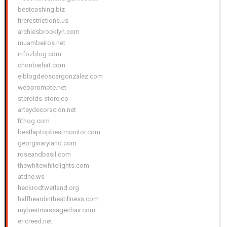
bestcashing.biz
firerestrictions.us
archiesbrooklyn.com
muambeiros.net
infozblog.com
chonbaihat.com
elblogdeoscargonzalez.com
webpromote.net
steroids-store.co
arteydecoracion.net
fithog.com
bestlaptopbestmonitor.com
georginaryland.com
roseandbasil.com
thewhitewhitelights.com
atdhe.ws
heckrodtwetland.org
halfheardinthestillness.com
mybestmassagechair.com
ericreed.net