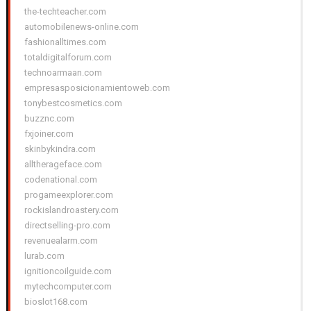
the-techteacher.com
automobilenews-online.com
fashionalltimes.com
totaldigitalforum.com
technoarmaan.com
empresasposicionamientoweb.com
tonybestcosmetics.com
buzznc.com
fxjoiner.com
skinbykindra.com
alltherageface.com
codenational.com
progameexplorer.com
rockislandroastery.com
directselling-pro.com
revenuealarm.com
lurab.com
ignitioncoilguide.com
mytechcomputer.com
bioslot168.com