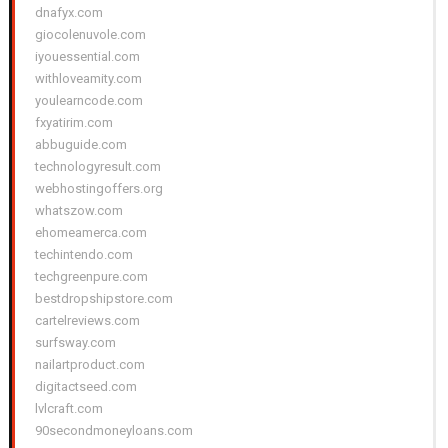
dnafyx.com
giocolenuvole.com
iyouessential.com
withloveamity.com
youlearncode.com
fxyatirim.com
abbuguide.com
technologyresult.com
webhostingoffers.org
whatszow.com
ehomeamerca.com
techintendo.com
techgreenpure.com
bestdropshipstore.com
cartelreviews.com
surfsway.com
nailartproduct.com
digitactseed.com
lvlcraft.com
90secondmoneyloans.com