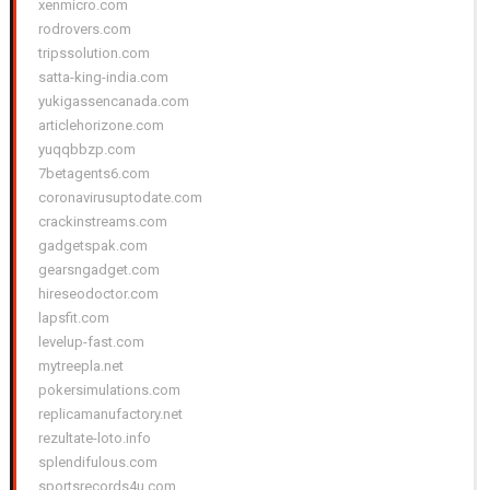
xenmicro.com
rodrovers.com
tripssolution.com
satta-king-india.com
yukigassencanada.com
articlehorizone.com
yuqqbbzp.com
7betagents6.com
coronavirusuptodate.com
crackinstreams.com
gadgetspak.com
gearsngadget.com
hireseodoctor.com
lapsfit.com
levelup-fast.com
mytreepla.net
pokersimulations.com
replicamanufactory.net
rezultate-loto.info
splendifulous.com
sportsrecords4u.com