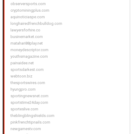
observersports.com
cryptominingplus.com
aquinoticiaspe.com
longhairedfrenchbulldog.com
lawyersforhire.co
businemarket.com
matahari88play.net
moneydescriptor.com
youthsmagazine.com
painaidee.net
sportsdarkest.com
webtoon.biz
thesportswires.com
hyungpro.com
sportingnewsnet.com
sportstime24day.com
sporteslive.com
theblingblingshields.com
pinkfrenchtipnails.com
newgamestv.com