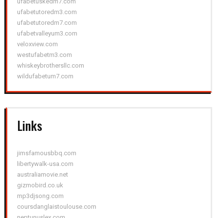
ufabetuskedm7.com
ufabetutoredm3.com
ufabetutoredm7.com
ufabetvalleyum3.com
veloxview.com
westufabetm3.com
whiskeybrothersllc.com
wildufabetum7.com
Links
jimsfamousbbq.com
libertywalk-usa.com
australiamovie.net
gizmobird.co.uk
mp3djsong.com
coursdanglaistoulouse.com
neptunuslex.com