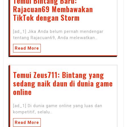
Temui Bintang Baru:
Rajacuan69 Membawakan
TikTok dengan Storm
[ad_1] Jika Anda belum pernah mendengar
tentang Rajacuan69, Anda melewatkan…
Read More
Temui Zeus711: Bintang yang
sedang naik daun di dunia game
online
[ad_1] Di dunia game online yang luas dan
kompetitif, selalu…
Read More