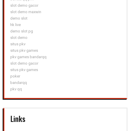
slot demo gacor
slot demo maxwin
demo slot
hk live
demo slot pg
slot demo
situs pkv
situs pkv games
pkv games bandarqq
slot demo gacor
situs pkv games
poker
bandarqq
pkv qq
Links