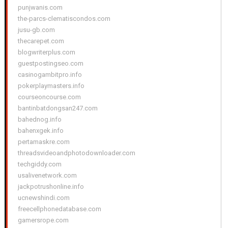
punjwanis.com
the-parcs-clematiscondos.com
jusu-gb.com
thecarepet.com
blogwriterplus.com
guestpostingseo.com
casinogambitpro.info
pokerplaymasters.info
courseoncourse.com
bantinbatdongsan247.com
bahednog.info
bahenxgek.info
pertamaskre.com
threadsvideoandphotodownloader.com
techgiddy.com
usalivenetwork.com
jackpotrushonline.info
ucnewshindi.com
freecellphonedatabase.com
gamersrope.com