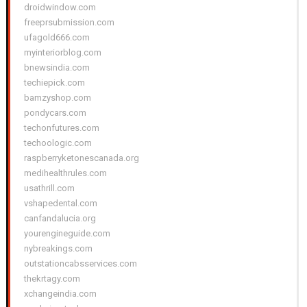
droidwindow.com
freeprsubmission.com
ufagold666.com
myinteriorblog.com
bnewsindia.com
techiepick.com
bamzyshop.com
pondycars.com
techonfutures.com
techoologic.com
raspberryketonescanada.org
medihealthrules.com
usathrill.com
vshapedental.com
canfandalucia.org
yourengineguide.com
nybreakings.com
outstationcabsservices.com
thekrtagy.com
xchangeindia.com