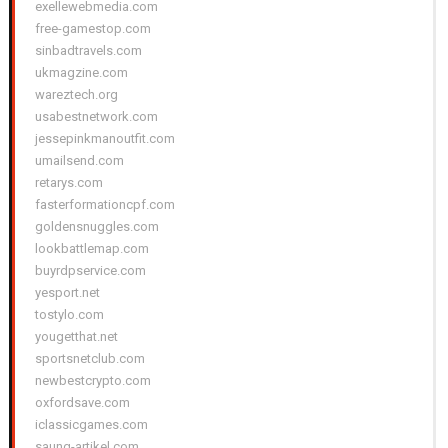
exellewebmedia.com
free-gamestop.com
sinbadtravels.com
ukmagzine.com
wareztech.org
usabestnetwork.com
jessepinkmanoutfit.com
umailsend.com
retarys.com
fasterformationcpf.com
goldensnuggles.com
lookbattlemap.com
buyrdpservice.com
yesport.net
tostylo.com
yougetthat.net
sportsnetclub.com
newbestcrypto.com
oxfordsave.com
iclassicgames.com
saung-artikel.com