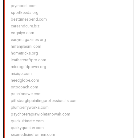
prymprint.com
sportkeeda.org
besttimespend.com
careandcure.biz
cogniyo.com
easymagazines.org
hirfanjilasmi.com
hometricks.org
leathercraftpro.com
microgridpower.org
mixiqo.com
needglobe.com
ortocoach.com
passionawe.com
pittsburghpaintingprofessionals.com
plumberryworks.com
psychoterapiawioletanowak.com
quickultimate.com
quirkyquester.com
sexmedicineformen.com