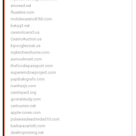
ericreed.net
fluxetine.com
mobilecasino8760.com
betqq3.net
casinoloans5.us
CasinoAuction.us
kipooglecouk.us
mykitchennhome.com
aumoulinvert.com
thefoodiepassport.com
superwindowproject.com
papibakigrafo.com
icanhazjs.com
canimpact.org
goviralstudy.com
cartourism.net
apple-cores.com
pulserasdeactividad10.com
barbaracarlotti.com
desktopmining.net