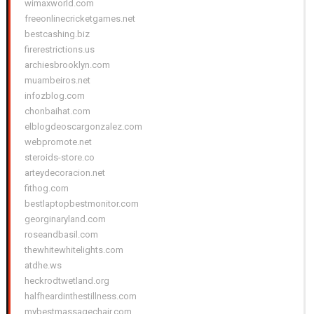
wimaxworld.com
freeonlinecricketgames.net
bestcashing.biz
firerestrictions.us
archiesbrooklyn.com
muambeiros.net
infozblog.com
chonbaihat.com
elblogdeoscargonzalez.com
webpromote.net
steroids-store.co
arteydecoracion.net
fithog.com
bestlaptopbestmonitor.com
georginaryland.com
roseandbasil.com
thewhitewhitelights.com
atdhe.ws
heckrodtwetland.org
halfheardinthestillness.com
mybestmassagechair.com