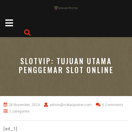
Skip
to
content
Open
Button
SLOTVIP: TUJUAN UTAMA
PENGGEMAR SLOT ONLINE
28 November, 2024
admin@nokariposter.com
0 Comments
2 categories
[ad_1]