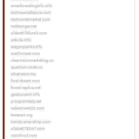
smartinvestinginfo.info
technewsalliance.com
technonetmarket.com
tedstanger.net
ufabett732um3.com
uskola.info
wagonpaints.info
waitfornext.com
clearvisionmarketing.co
quantum-code.co
whatnews.me
final-dream.com
finest-replica.net
gestioneinh.info
prosportdaily.net
salesinvest22.com
teseract.org
trendy-ama-shop.com
ufabett732m7.com
visiofood.com