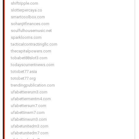
shiftripple.com
slotterpercaya.co
smartcoolbox.com
sohanjitfinances.com
soulfulhousemusic.net
sparklooms.com
tacticalcontractingllc.com
thecapitalpowers.com
tobabet88slot3.com
todayscurrentnews.com
totobet77.asia
totobet77.org
trendingpublication.com
ufabettererum3.com
ufabettermentm4.com
ufabettersum7.com
ufabettinwm7.com
ufabettinwum3.com
ufabetunitedm3.com
ufabetunitedm7.com