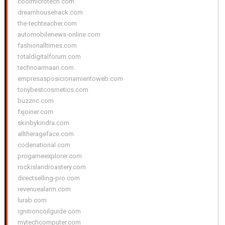
coolmicrotech.com
dreamhousehack.com
the-techteacher.com
automobilenews-online.com
fashionalltimes.com
totaldigitalforum.com
technoarmaan.com
empresasposicionamientoweb.com
tonybestcosmetics.com
buzznc.com
fxjoiner.com
skinbykindra.com
alltherageface.com
codenational.com
progameexplorer.com
rockislandroastery.com
directselling-pro.com
revenuealarm.com
lurab.com
ignitioncoilguide.com
mytechcomputer.com