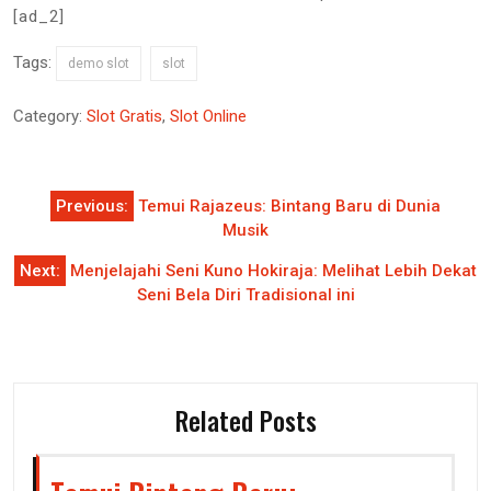
[ad_2]
Tags:
demo slot
slot
Category:
Slot Gratis
,
Slot Online
Post
Previous:
Temui Rajazeus: Bintang Baru di Dunia
navigation
Musik
Next:
Menjelajahi Seni Kuno Hokiraja: Melihat Lebih Dekat
Seni Bela Diri Tradisional ini
Related Posts