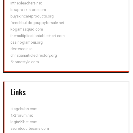
inthebleachers.net
lexapro-rx-store.com
buyskincareproducts.org
frenchbulldogpuppyforsale.net
kogamasquid.com
themultiplicationtablechart.com
casinoglamour.org
dextercoin.io
christianarticledirectory.org
5homestyle.com
Links
stagehubs.com
1x2forum.net
login99bet.com
secretcourtesans.com