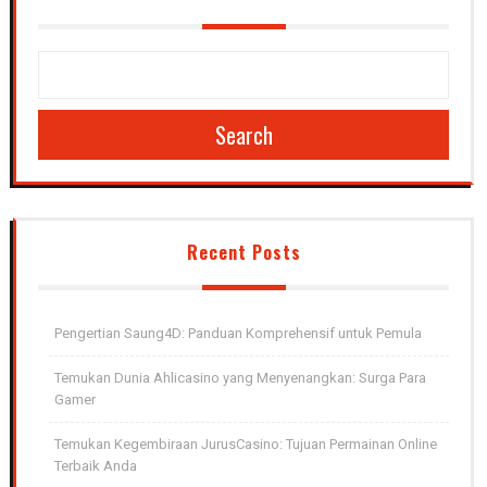
Search
Recent Posts
Pengertian Saung4D: Panduan Komprehensif untuk Pemula
Temukan Dunia Ahlicasino yang Menyenangkan: Surga Para
Gamer
Temukan Kegembiraan JurusCasino: Tujuan Permainan Online
Terbaik Anda