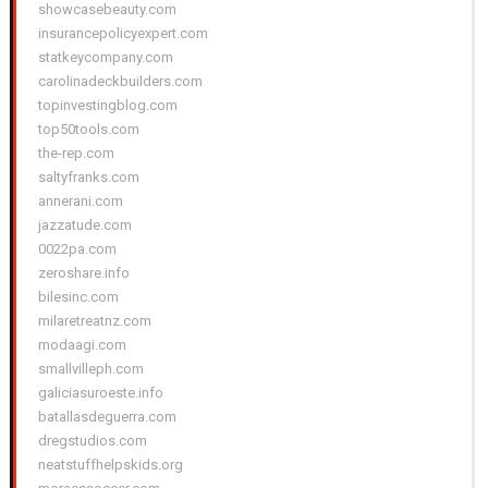
showcasebeauty.com
insurancepolicyexpert.com
statkeycompany.com
carolinadeckbuilders.com
topinvestingblog.com
top50tools.com
the-rep.com
saltyfranks.com
annerani.com
jazzatude.com
0022pa.com
zeroshare.info
bilesinc.com
milaretreatnz.com
modaagi.com
smallvilleph.com
galiciasuroeste.info
batallasdeguerra.com
dregstudios.com
neatstuffhelpskids.org