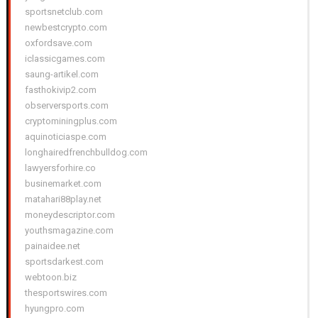
sportsnetclub.com
newbestcrypto.com
oxfordsave.com
iclassicgames.com
saung-artikel.com
fasthokivip2.com
observersports.com
cryptominingplus.com
aquinoticiaspe.com
longhairedfrenchbulldog.com
lawyersforhire.co
businemarket.com
matahari88play.net
moneydescriptor.com
youthsmagazine.com
painaidee.net
sportsdarkest.com
webtoon.biz
thesportswires.com
hyungpro.com