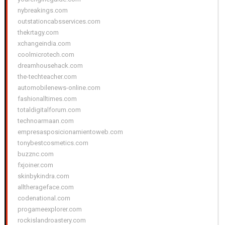
nybreakings.com
outstationcabsservices.com
thekrtagy.com
xchangeindia.com
coolmicrotech.com
dreamhousehack.com
the-techteacher.com
automobilenews-online.com
fashionalltimes.com
totaldigitalforum.com
technoarmaan.com
empresasposicionamientoweb.com
tonybestcosmetics.com
buzznc.com
fxjoiner.com
skinbykindra.com
alltherageface.com
codenational.com
progameexplorer.com
rockislandroastery.com