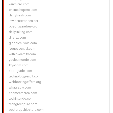
xenmicro.com
onlineshopera.com
dartyfresh.com
lewisenterprises.net
pcsoftwarefree.org
dailylinking.com
dnafyx.com
giocolenuvole.com
iyouessential.com
withloveamity.com
youlearncode.com
fxyatirim.com
abbuguide.com
technologyresult.com
webhostingoffers.org
whatszow.com
ehomeamerca.com
techintendo.com
techgreenpure.com
bestdropshipstore.com