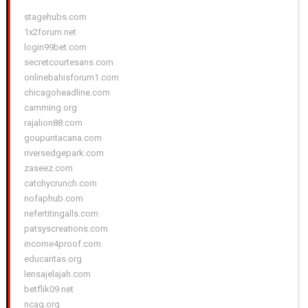
stagehubs.com
1x2forum.net
login99bet.com
secretcourtesans.com
onlinebahisforum1.com
chicagoheadline.com
camming.org
rajalion88.com
goupuntacana.com
riversedgepark.com
zaseez.com
catchycrunch.com
nofaphub.com
nefertitingalls.com
patsyscreations.com
income4proof.com
educaritas.org
lensajelajah.com
betflik09.net
ncaq.org