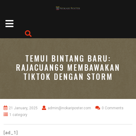
Skip
to
content
Open
Button
TEMUI BINTANG BARU:
RAJACUAN69 MEMBAWAKAN
TIKTOK DENGAN STORM
21 January, 2025
admin@nokariposter.com
0 Comments
1 category
[ad_1]