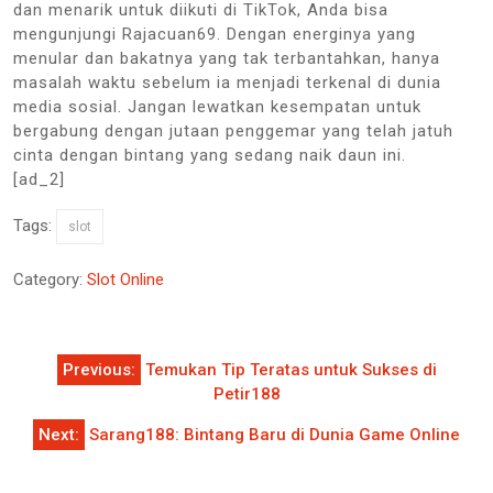
dan menarik untuk diikuti di TikTok, Anda bisa
mengunjungi Rajacuan69. Dengan energinya yang
menular dan bakatnya yang tak terbantahkan, hanya
masalah waktu sebelum ia menjadi terkenal di dunia
media sosial. Jangan lewatkan kesempatan untuk
bergabung dengan jutaan penggemar yang telah jatuh
cinta dengan bintang yang sedang naik daun ini.
[ad_2]
Tags:
slot
Category:
Slot Online
Post
Previous:
Temukan Tip Teratas untuk Sukses di
navigation
Petir188
Next:
Sarang188: Bintang Baru di Dunia Game Online