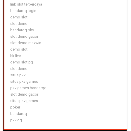
link slot terpercaya
bandarqq login
demo slot
slot demo
bandarqq pkv
slot demo gacor
slot demo maxwin
demo slot
hk live
demo slot pg
slot demo
situs pkv
situs pkv games
pkv games bandarqq
slot demo gacor
situs pkv games
poker
bandarqq
pkv qq