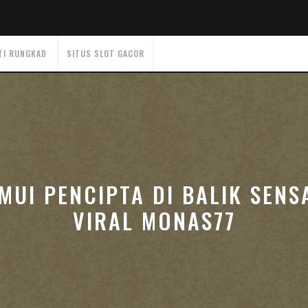
TI RUNGKAD
SITUS SLOT GACOR
MUI PENCIPTA DI BALIK SENS
VIRAL MONAS77