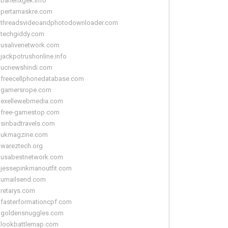
bahenxgek.info
pertamaskre.com
threadsvideoandphotodownloader.com
techgiddy.com
usalivenetwork.com
jackpotrushonline.info
ucnewshindi.com
freecellphonedatabase.com
gamersrope.com
exellewebmedia.com
free-gamestop.com
sinbadtravels.com
ukmagzine.com
wareztech.org
usabestnetwork.com
jessepinkmanoutfit.com
umailsend.com
retarys.com
fasterformationcpf.com
goldensnuggles.com
lookbattlemap.com