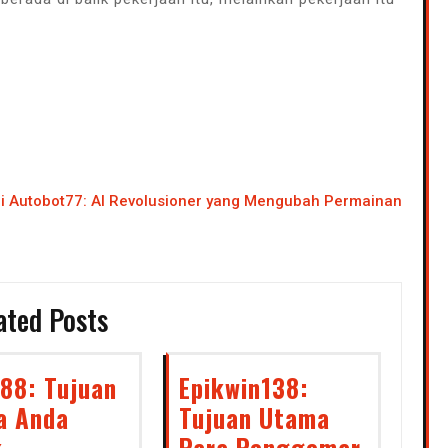
i Autobot77: AI Revolusioner yang Mengubah Permainan
ated Posts
88: Tujuan
Epikwin138:
a Anda
Tujuan Utama
k
Para Penggemar