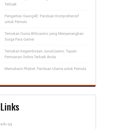
Terbaik
Pengertian Saung4D: Panduan Komprehensif
untuk Pemula
Temukan Dunia Ahlicasino yang Menyenangkan:
Surga Para Gamer
Temukan Kegembiraan JurusCasino: Tujuan
Permainan Online Terbaik Anda
Memahami Plisbet: Panduan Utama untuk Pemula
Links
adu qq