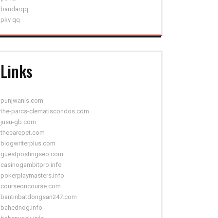
bandarqq
pkv qq
Links
punjwanis.com
the-parcs-clematiscondos.com
jusu-gb.com
thecarepet.com
blogwriterplus.com
guestpostingseo.com
casinogambitpro.info
pokerplaymasters.info
courseoncourse.com
bantinbatdongsan247.com
bahednog.info