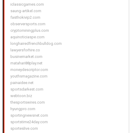
iclassicgames.com
saung-artikel.com
fasthokivip2.com
observersports.com
cryptominingplus.com
aquinoticiaspe.com
longhairedfrenchbulldog.com
lawyersforhire.co
businemarket.com
matahari88play.net
moneydescriptor.com
youthsmagazine.com
painaidee.net
sportsdarkest.com
webtoon.biz
thesportswires.com
hyungpro.com
sportingnewsnet.com
sportstime24day.com
sporteslive.com