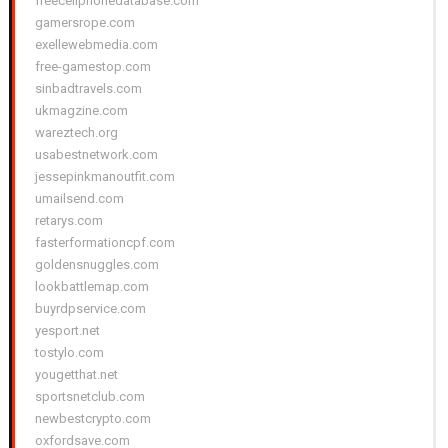
freecellphonedatabase.com
gamersrope.com
exellewebmedia.com
free-gamestop.com
sinbadtravels.com
ukmagzine.com
wareztech.org
usabestnetwork.com
jessepinkmanoutfit.com
umailsend.com
retarys.com
fasterformationcpf.com
goldensnuggles.com
lookbattlemap.com
buyrdpservice.com
yesport.net
tostylo.com
yougetthat.net
sportsnetclub.com
newbestcrypto.com
oxfordsave.com