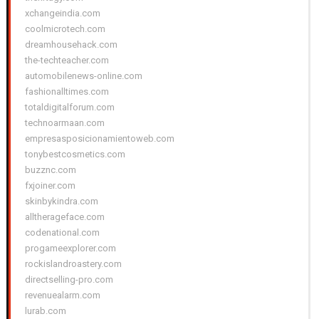
xchangeindia.com
coolmicrotech.com
dreamhousehack.com
the-techteacher.com
automobilenews-online.com
fashionalltimes.com
totaldigitalforum.com
technoarmaan.com
empresasposicionamientoweb.com
tonybestcosmetics.com
buzznc.com
fxjoiner.com
skinbykindra.com
alltherageface.com
codenational.com
progameexplorer.com
rockislandroastery.com
directselling-pro.com
revenuealarm.com
lurab.com