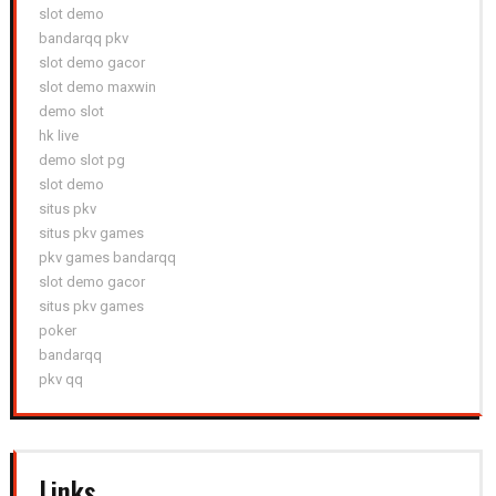
slot demo
bandarqq pkv
slot demo gacor
slot demo maxwin
demo slot
hk live
demo slot pg
slot demo
situs pkv
situs pkv games
pkv games bandarqq
slot demo gacor
situs pkv games
poker
bandarqq
pkv qq
Links