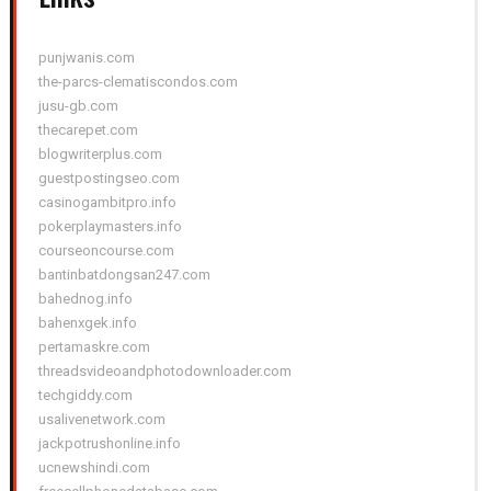
punjwanis.com
the-parcs-clematiscondos.com
jusu-gb.com
thecarepet.com
blogwriterplus.com
guestpostingseo.com
casinogambitpro.info
pokerplaymasters.info
courseoncourse.com
bantinbatdongsan247.com
bahednog.info
bahenxgek.info
pertamaskre.com
threadsvideoandphotodownloader.com
techgiddy.com
usalivenetwork.com
jackpotrushonline.info
ucnewshindi.com