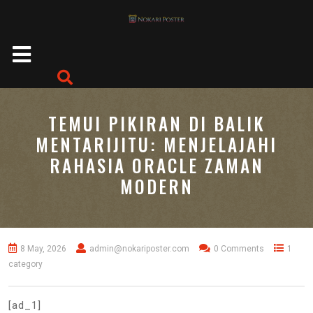
Skip
to
content
Open
Button
TEMUI PIKIRAN DI BALIK
MENTARIJITU: MENJELAJAHI
RAHASIA ORACLE ZAMAN
MODERN
8 May, 2026
admin@nokariposter.com
0 Comments
1
category
[ad_1]