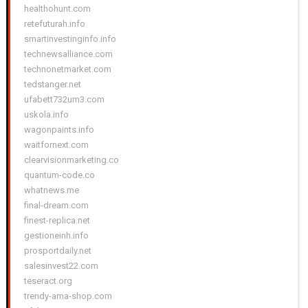
healthohunt.com
retefuturah.info
smartinvestinginfo.info
technewsalliance.com
technonetmarket.com
tedstanger.net
ufabett732um3.com
uskola.info
wagonpaints.info
waitfornext.com
clearvisionmarketing.co
quantum-code.co
whatnews.me
final-dream.com
finest-replica.net
gestioneinh.info
prosportdaily.net
salesinvest22.com
teseract.org
trendy-ama-shop.com