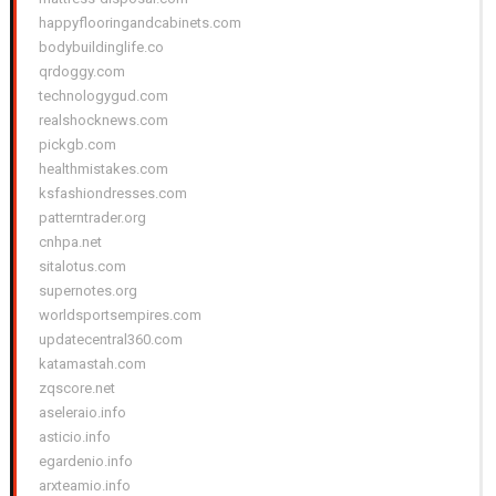
happyflooringandcabinets.com
bodybuildinglife.co
qrdoggy.com
technologygud.com
realshocknews.com
pickgb.com
healthmistakes.com
ksfashiondresses.com
patterntrader.org
cnhpa.net
sitalotus.com
supernotes.org
worldsportsempires.com
updatecentral360.com
katamastah.com
zqscore.net
aseleraio.info
asticio.info
egardenio.info
arxteamio.info