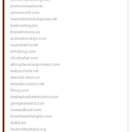
promocioname.net
wimaxworld.com
freeonlinecricketgames.net
bestcashing.biz
firerestrictions.us
archiesbrooklyn.com
muambeiros.net
infozblog.com
chonbaihat.com
elblogdeoscargonzalez.com
webpromote.net
steroids-store.co
arteydecoracion.net
fithog.com
bestlaptopbestmonitor.com
georginaryland.com
roseandbasil.com
thewhitewhitelights.com
atdhe.ws
heckrodtwetland.org