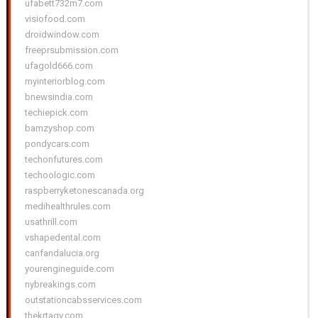
ufabett732m7.com
visiofood.com
droidwindow.com
freeprsubmission.com
ufagold666.com
myinteriorblog.com
bnewsindia.com
techiepick.com
bamzyshop.com
pondycars.com
techonfutures.com
techoologic.com
raspberryketonescanada.org
medihealthrules.com
usathrill.com
vshapedental.com
canfandalucia.org
yourengineguide.com
nybreakings.com
outstationcabsservices.com
thekrtagy.com