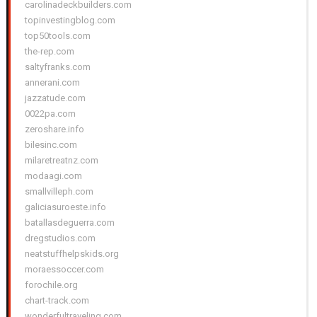
carolinadeckbuilders.com
topinvestingblog.com
top50tools.com
the-rep.com
saltyfranks.com
annerani.com
jazzatude.com
0022pa.com
zeroshare.info
bilesinc.com
milaretreatnz.com
modaagi.com
smallvilleph.com
galiciasuroeste.info
batallasdeguerra.com
dregstudios.com
neatstuffhelpskids.org
moraessoccer.com
forochile.org
chart-track.com
wonderfultraveling.com