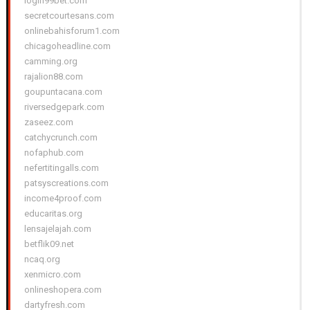
login99bet.com
secretcourtesans.com
onlinebahisforum1.com
chicagoheadline.com
camming.org
rajalion88.com
goupuntacana.com
riversedgepark.com
zaseez.com
catchycrunch.com
nofaphub.com
nefertitingalls.com
patsyscreations.com
income4proof.com
educaritas.org
lensajelajah.com
betflik09.net
ncaq.org
xenmicro.com
onlineshopera.com
dartyfresh.com