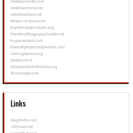
barbaracarlotti.com
desktopmining.net
inthebleachers.net
lexapro-rx-store.com
buyskincareproducts.org
frenchbulldogpuppyforsale.net
kogamasquid.com
themultiplicationtablechart.com
casinoglamour.org
dextercoin.io
christianarticledirectory.org
5homestyle.com
Links
stagehubs.com
1x2forum.net