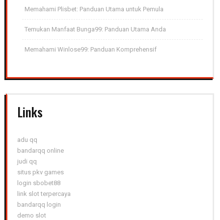
Memahami Plisbet: Panduan Utama untuk Pemula
Temukan Manfaat Bunga99: Panduan Utama Anda
Memahami Winlose99: Panduan Komprehensif
Links
adu qq
bandarqq online
judi qq
situs pkv games
login sbobet88
link slot terpercaya
bandarqq login
demo slot