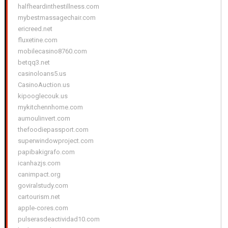
halfheardinthestillness.com
mybestmassagechair.com
ericreed.net
fluxetine.com
mobilecasino8760.com
betqq3.net
casinoloans5.us
CasinoAuction.us
kipooglecouk.us
mykitchennhome.com
aumoulinvert.com
thefoodiepassport.com
superwindowproject.com
papibakigrafo.com
icanhazjs.com
canimpact.org
goviralstudy.com
cartourism.net
apple-cores.com
pulserasdeactividad10.com