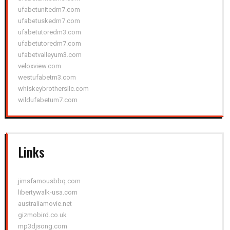
ufabetunitedm7.com
ufabetuskedm7.com
ufabetutoredm3.com
ufabetutoredm7.com
ufabetvalleyum3.com
veloxview.com
westufabetm3.com
whiskeybrothersllc.com
wildufabetum7.com
Links
jimsfamousbbq.com
libertywalk-usa.com
australiamovie.net
gizmobird.co.uk
mp3djsong.com