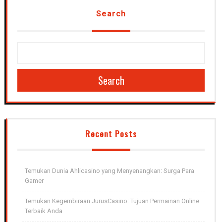
Search
Search
Recent Posts
Temukan Dunia Ahlicasino yang Menyenangkan: Surga Para
Gamer
Temukan Kegembiraan JurusCasino: Tujuan Permainan Online
Terbaik Anda