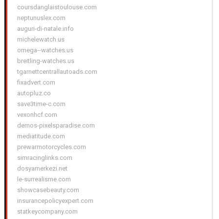
coursdanglaistoulouse.com
neptunuslex.com
auguri-di-natale.info
michelewatch.us
omega--watches.us
breitling-watches.us
tgarnettcentrallautoads.com
fixadvert.com
autopluz.co
save3time-c.com
vexonhcf.com
demos-pixelsparadise.com
mediatitude.com
prewarmotorcycles.com
simracinglinks.com
dosyamerkezi.net
le-surrealisme.com
showcasebeauty.com
insurancepolicyexpert.com
statkeycompany.com