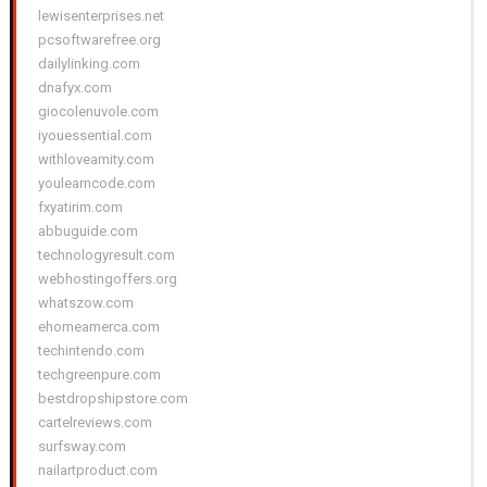
lewisenterprises.net
pcsoftwarefree.org
dailylinking.com
dnafyx.com
giocolenuvole.com
iyouessential.com
withloveamity.com
youlearncode.com
fxyatirim.com
abbuguide.com
technologyresult.com
webhostingoffers.org
whatszow.com
ehomeamerca.com
techintendo.com
techgreenpure.com
bestdropshipstore.com
cartelreviews.com
surfsway.com
nailartproduct.com