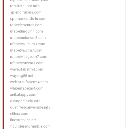
rezultate-loto.info
splendifulous.com
sportsrecords4u.com
topceleberites.com
ufabetting8m4.com
ufabetunionum3.com
ufabetvalueum3.com
ufabetvaultm7.com
ufabetvillageum7.com
ufabetvoicem3.com
waveufabetm4.com
wayang88.net
websiteufabetm4.com
whiteufabetm4.com
anikalappy.com
dininghelsinki.info
duanfrescariverside.info
etilerx.com
finestreplica.net
flounderandfumble.com