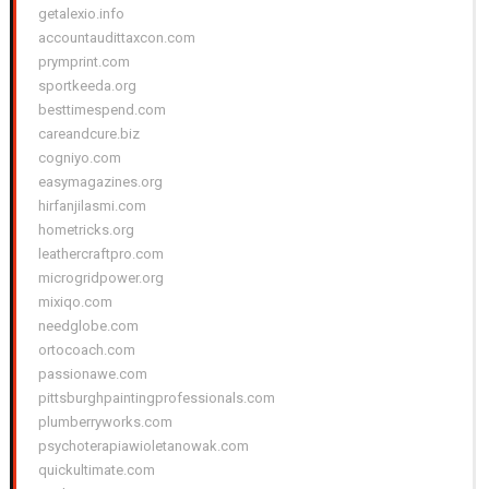
getalexio.info
accountaudittaxcon.com
prymprint.com
sportkeeda.org
besttimespend.com
careandcure.biz
cogniyo.com
easymagazines.org
hirfanjilasmi.com
hometricks.org
leathercraftpro.com
microgridpower.org
mixiqo.com
needglobe.com
ortocoach.com
passionawe.com
pittsburghpaintingprofessionals.com
plumberryworks.com
psychoterapiawioletanowak.com
quickultimate.com