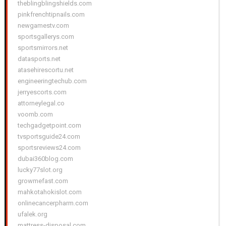
theblingblingshields.com
pinkfrenchtipnails.com
newgamestv.com
sportsgallerys.com
sportsmirrors.net
datasports.net
atasehirescortu.net
engineeringtechub.com
jerryescorts.com
attorneylegal.co
voomb.com
techgadgetpoint.com
tvsportsguide24.com
sportsreviews24.com
dubai360blog.com
lucky77slot.org
growmefast.com
mahkotahokislot.com
onlinecancerpharm.com
ufalek.org
mattress-disposal.com