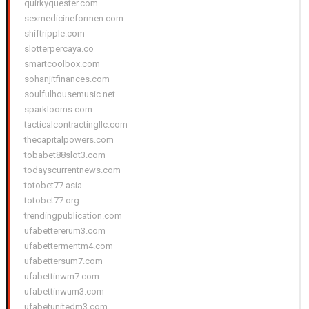
quirkyquester.com
sexmedicineformen.com
shiftripple.com
slotterpercaya.co
smartcoolbox.com
sohanjitfinances.com
soulfulhousemusic.net
sparklooms.com
tacticalcontractingllc.com
thecapitalpowers.com
tobabet88slot3.com
todayscurrentnews.com
totobet77.asia
totobet77.org
trendingpublication.com
ufabettererum3.com
ufabettermentm4.com
ufabettersum7.com
ufabettinwm7.com
ufabettinwum3.com
ufabetunitedm3.com