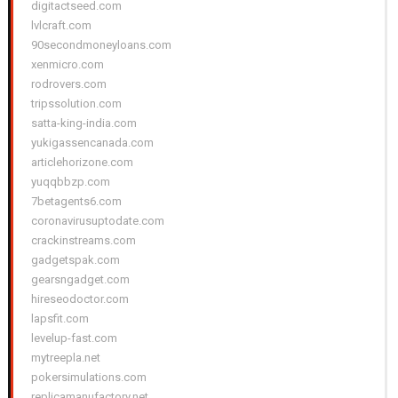
digitactseed.com
lvlcraft.com
90secondmoneyloans.com
xenmicro.com
rodrovers.com
tripssolution.com
satta-king-india.com
yukigassencanada.com
articlehorizone.com
yuqqbbzp.com
7betagents6.com
coronavirusuptodate.com
crackinstreams.com
gadgetspak.com
gearsngadget.com
hireseodoctor.com
lapsfit.com
levelup-fast.com
mytreepla.net
pokersimulations.com
replicamanufactory.net