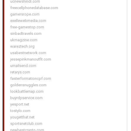
ucnewshindi.com
freecellphonedatabase.com
gamersrope.com
exellewebmedia.com
free-gamestop.com
sinbadtravels.com
ukmagzine.com
wareztech.org
usabestnetwork.com
jessepinkmanoutfit.com
umailsend.com
retarys.com
fasterformationcpf.com
goldensnuggles.com
lookbattlemap.com
buyrdpservice.com
yesport.net
tostylo.com
yougetthat.net
sportsnetclub.com
newbestcrypto.com