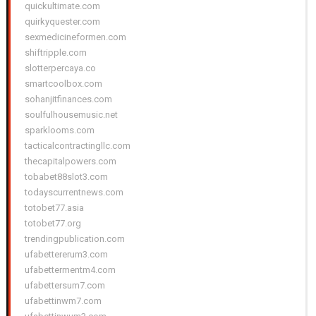
quickultimate.com
quirkyquester.com
sexmedicineformen.com
shiftripple.com
slotterpercaya.co
smartcoolbox.com
sohanjitfinances.com
soulfulhousemusic.net
sparklooms.com
tacticalcontractingllc.com
thecapitalpowers.com
tobabet88slot3.com
todayscurrentnews.com
totobet77.asia
totobet77.org
trendingpublication.com
ufabettererum3.com
ufabettermentm4.com
ufabettersum7.com
ufabettinwm7.com