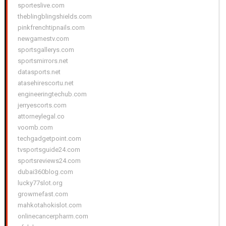
sporteslive.com
theblingblingshields.com
pinkfrenchtipnails.com
newgamestv.com
sportsgallerys.com
sportsmirrors.net
datasports.net
atasehirescortu.net
engineeringtechub.com
jerryescorts.com
attorneylegal.co
voomb.com
techgadgetpoint.com
tvsportsguide24.com
sportsreviews24.com
dubai360blog.com
lucky77slot.org
growmefast.com
mahkotahokislot.com
onlinecancerpharm.com