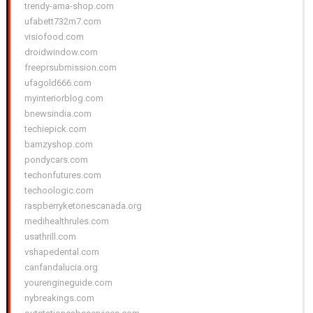
trendy-ama-shop.com
ufabett732m7.com
visiofood.com
droidwindow.com
freeprsubmission.com
ufagold666.com
myinteriorblog.com
bnewsindia.com
techiepick.com
bamzyshop.com
pondycars.com
techonfutures.com
techoologic.com
raspberryketonescanada.org
medihealthrules.com
usathrill.com
vshapedental.com
canfandalucia.org
yourengineguide.com
nybreakings.com