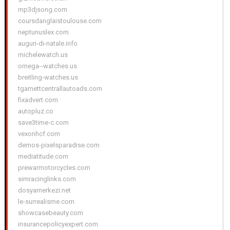
mp3djsong.com
coursdanglaistoulouse.com
neptunuslex.com
auguri-di-natale.info
michelewatch.us
omega--watches.us
breitling-watches.us
tgarnettcentrallautoads.com
fixadvert.com
autopluz.co
save3time-c.com
vexonhcf.com
demos-pixelsparadise.com
mediatitude.com
prewarmotorcycles.com
simracinglinks.com
dosyamerkezi.net
le-surrealisme.com
showcasebeauty.com
insurancepolicyexpert.com