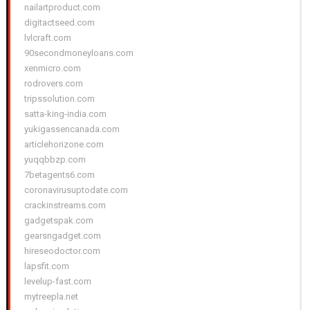
nailartproduct.com
digitactseed.com
lvlcraft.com
90secondmoneyloans.com
xenmicro.com
rodrovers.com
tripssolution.com
satta-king-india.com
yukigassencanada.com
articlehorizone.com
yuqqbbzp.com
7betagents6.com
coronavirusuptodate.com
crackinstreams.com
gadgetspak.com
gearsngadget.com
hireseodoctor.com
lapsfit.com
levelup-fast.com
mytreepla.net