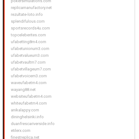
pokersimulations.com
replicamanufactory.net
rezultate-loto.info
splendifulous.com
sportsrecords4u.com
topceleberites.com
ufabetting8m4.com
ufabetunionum3.com
ufabetvalueum3.com
ufabetvaultm7.com
ufabetvillageum7.com
ufabetvoicem3.com
waveufabetm4.com
wayang88.net
websiteufabetm4.com
whiteufabetm4.com
anikalappy.com
dininghelsinki.info
duanfrescariverside.info
etilerx.com
finestreplica.net