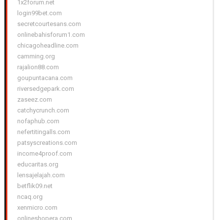
1x2forum.net
login99bet.com
secretcourtesans.com
onlinebahisforum1.com
chicagoheadline.com
camming.org
rajalion88.com
goupuntacana.com
riversedgepark.com
zaseez.com
catchycrunch.com
nofaphub.com
nefertitingalls.com
patsyscreations.com
income4proof.com
educaritas.org
lensajelajah.com
betflik09.net
ncaq.org
xenmicro.com
onlineshopera.com