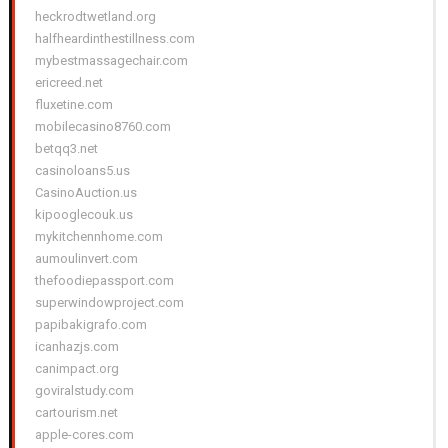
heckrodtwetland.org
halfheardinthestillness.com
mybestmassagechair.com
ericreed.net
fluxetine.com
mobilecasino8760.com
betqq3.net
casinoloans5.us
CasinoAuction.us
kipooglecouk.us
mykitchennhome.com
aumoulinvert.com
thefoodiepassport.com
superwindowproject.com
papibakigrafo.com
icanhazjs.com
canimpact.org
goviralstudy.com
cartourism.net
apple-cores.com