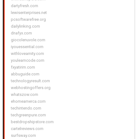
dartyfresh.com
lewisenterprises.net
pcsoftwarefree.org
dailylinking.com
dnafyx.com
giocolenuvole.com
iyouessential.com
withloveamity.com
youlearncode.com
fxyatirim.com
abbuguide.com
technologyresult.com
webhostingoffers.org
whatszow.com
ehomeamerca.com
techintendo.com
techgreenpure.com
bestdropshipstore.com
cartelreviews.com
surfsway.com