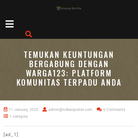
Skip
to
content
Open
Button
TEMUKAN KEUNTUNGAN
BERGABUNG DENGAN
WARGA123: PLATFORM
KOMUNITAS TERPADU ANDA
11 January, 2025
admin@nokariposter.com
0 Comments
1 category
[ad_1]