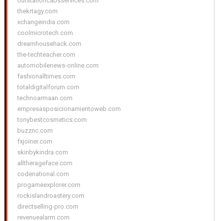
outstationcabsservices.com
thekrtagy.com
xchangeindia.com
coolmicrotech.com
dreamhousehack.com
the-techteacher.com
automobilenews-online.com
fashionalltimes.com
totaldigitalforum.com
technoarmaan.com
empresasposicionamientoweb.com
tonybestcosmetics.com
buzznc.com
fxjoiner.com
skinbykindra.com
alltherageface.com
codenational.com
progameexplorer.com
rockislandroastery.com
directselling-pro.com
revenuealarm.com