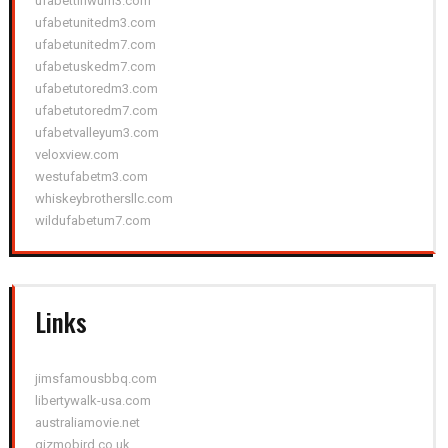
ufabettinwum3.com
ufabetunitedm3.com
ufabetunitedm7.com
ufabetuskedm7.com
ufabetutoredm3.com
ufabetutoredm7.com
ufabetvalleyum3.com
veloxview.com
westufabetm3.com
whiskeybrothersllc.com
wildufabetum7.com
Links
jimsfamousbbq.com
libertywalk-usa.com
australiamovie.net
gizmobird.co.uk