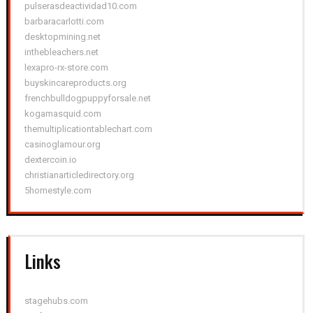
pulserasdeactividad10.com
barbaracarlotti.com
desktopmining.net
inthebleachers.net
lexapro-rx-store.com
buyskincareproducts.org
frenchbulldogpuppyforsale.net
kogamasquid.com
themultiplicationtablechart.com
casinoglamour.org
dextercoin.io
christianarticledirectory.org
5homestyle.com
Links
stagehubs.com