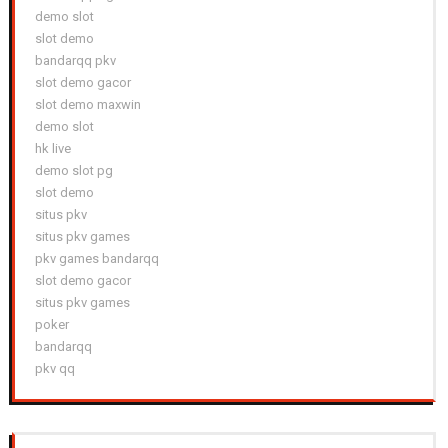
demo slot
slot demo
bandarqq pkv
slot demo gacor
slot demo maxwin
demo slot
hk live
demo slot pg
slot demo
situs pkv
situs pkv games
pkv games bandarqq
slot demo gacor
situs pkv games
poker
bandarqq
pkv qq