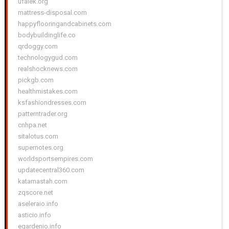
ufalek.org
mattress-disposal.com
happyflooringandcabinets.com
bodybuildinglife.co
qrdoggy.com
technologygud.com
realshocknews.com
pickgb.com
healthmistakes.com
ksfashiondresses.com
patterntrader.org
cnhpa.net
sitalotus.com
supernotes.org
worldsportsempires.com
updatecentral360.com
katamastah.com
zqscore.net
aseleraio.info
asticio.info
egardenio.info