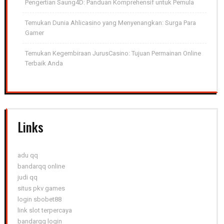
Pengertian Saung4D: Panduan Komprehensif untuk Pemula
Temukan Dunia Ahlicasino yang Menyenangkan: Surga Para
Gamer
Temukan Kegembiraan JurusCasino: Tujuan Permainan Online
Terbaik Anda
Links
adu qq
bandarqq online
judi qq
situs pkv games
login sbobet88
link slot terpercaya
bandarqq login