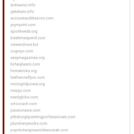
arxteamio.info
getalexio.info
accountaudittaxcon.com
prymprint.com
sportkeeda.org
besttimespend.com
careandcure.biz
cogniyo.com
easymagazines.org
hirfanjilasmi.com
hometricks.org
leathercraftpro.com
microgridpower.org
mixiqo.com
needglobe.com
ortocoach.com
passionawe.com
pittsburghpaintingprofessionals.com
plumberryworks.com
psychoterapiawioletanowak.com