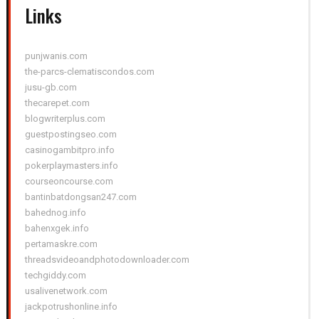
Links
punjwanis.com
the-parcs-clematiscondos.com
jusu-gb.com
thecarepet.com
blogwriterplus.com
guestpostingseo.com
casinogambitpro.info
pokerplaymasters.info
courseoncourse.com
bantinbatdongsan247.com
bahednog.info
bahenxgek.info
pertamaskre.com
threadsvideoandphotodownloader.com
techgiddy.com
usalivenetwork.com
jackpotrushonline.info