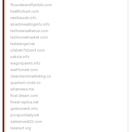
flounderandfumble.com
healthohunt.com
retefuturah.info
smartinvestinginfo.info
technewsalliance.com
technonetmarket.com
tedstanger.net
ufabett732um3.com
uskola.info
wagonpaints.info
waitfornext.com
clearvisionmarketing.co
quantum-code.co
whatnews.me
final-dream.com
finest-replica.net
gestioneinh.info
prosportdaily.net
salesinvest22.com
teseract.org