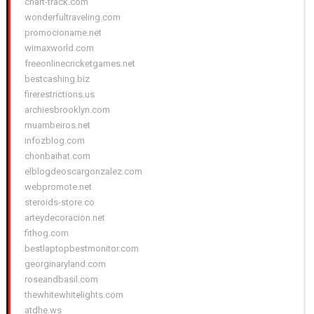
chart-track.com
wonderfultraveling.com
promocioname.net
wimaxworld.com
freeonlinecricketgames.net
bestcashing.biz
firerestrictions.us
archiesbrooklyn.com
muambeiros.net
infozblog.com
chonbaihat.com
elblogdeoscargonzalez.com
webpromote.net
steroids-store.co
arteydecoracion.net
fithog.com
bestlaptopbestmonitor.com
georginaryland.com
roseandbasil.com
thewhitewhitelights.com
atdhe.ws