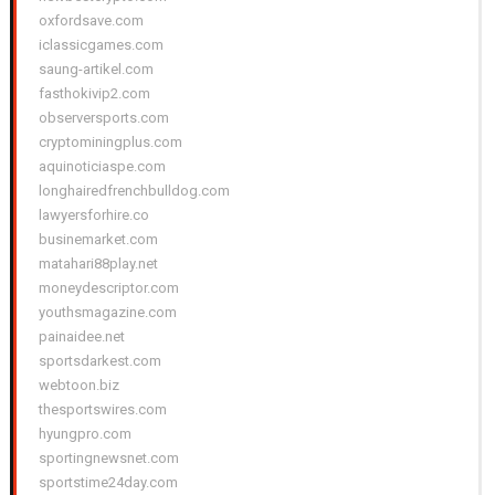
oxfordsave.com
iclassicgames.com
saung-artikel.com
fasthokivip2.com
observersports.com
cryptominingplus.com
aquinoticiaspe.com
longhairedfrenchbulldog.com
lawyersforhire.co
businemarket.com
matahari88play.net
moneydescriptor.com
youthsmagazine.com
painaidee.net
sportsdarkest.com
webtoon.biz
thesportswires.com
hyungpro.com
sportingnewsnet.com
sportstime24day.com