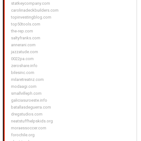
statkeycompany.com
carolinadeckbuilders.com
topinvestingblog.com
top50tools.com
the-rep.com
saltyfranks.com
annerani.com
jazzatude.com
0022pa.com
zeroshare.info
bilesinc.com
milaretreatnz.com
modaagi.com
smallvilleph.com
galiciasuroeste.info
batallasdeguerra.com
dregstudios.com
neatstuffhelpskids.org
moraessoccer.com
forochile.org