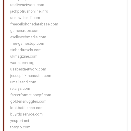
usalivenetwork.com
jackpotrushonline.info
ucnewshindi.com
freecellphonedatabase.com
gamersrope.com
exellewebmedia.com
free-gamestop.com
sinbadtravels.com
ukmagzine.com
wareztech.org
usabestnetwork.com
jessepinkmanoutfit.com
umailsend.com
retarys.com
fasterformationcpf.com
goldensnuggles.com
lookbattlemap.com
buyrdpservice.com
yesport.net
tostylo.com