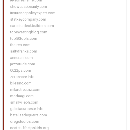
le-surrealisme.com
showcasebeauty.com
insurancepolicyexpert.com
statkeycompany.com
carolinadeckbuilders.com
topinvestingblog.com
top50tools.com
the-rep.com
saltyfranks.com
annerani.com
jazzatude.com
0022pa.com
zeroshare.info
bilesinc.com
milaretreatnz.com
modaagi.com
smallvilleph.com
galiciasuroeste.info
batallasdeguerra.com
dregstudios.com
neatstuffhelpskids.org