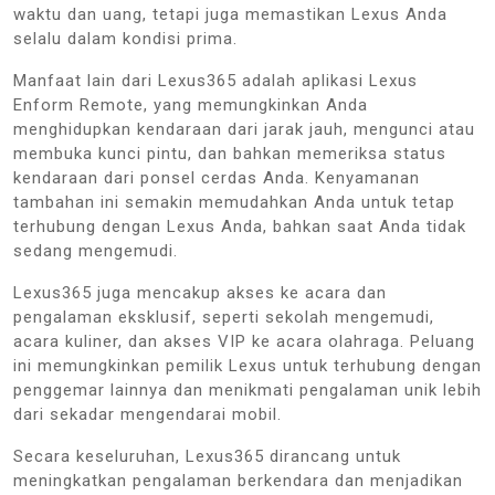
waktu dan uang, tetapi juga memastikan Lexus Anda
selalu dalam kondisi prima.
Manfaat lain dari Lexus365 adalah aplikasi Lexus
Enform Remote, yang memungkinkan Anda
menghidupkan kendaraan dari jarak jauh, mengunci atau
membuka kunci pintu, dan bahkan memeriksa status
kendaraan dari ponsel cerdas Anda. Kenyamanan
tambahan ini semakin memudahkan Anda untuk tetap
terhubung dengan Lexus Anda, bahkan saat Anda tidak
sedang mengemudi.
Lexus365 juga mencakup akses ke acara dan
pengalaman eksklusif, seperti sekolah mengemudi,
acara kuliner, dan akses VIP ke acara olahraga. Peluang
ini memungkinkan pemilik Lexus untuk terhubung dengan
penggemar lainnya dan menikmati pengalaman unik lebih
dari sekadar mengendarai mobil.
Secara keseluruhan, Lexus365 dirancang untuk
meningkatkan pengalaman berkendara dan menjadikan