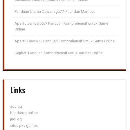
Panduan Utama Dewanaga77: Fitur dan Manfaat
Apa itu Jeniustoto? Panduan Komprehensif untuk Game
Online
Apa itu Dewi4D? Panduan Komprehensif untuk Game Online
Gajibet: Panduan Komprehensif untuk Taruhan Online
Links
adu qq
bandarqq online
judi qq
situs pkv games