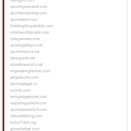
hyungpro.com
sportingnewsnet.com
sportstime24day.com
sporteslive.com
theblingblingshields.com
pinkfrenchtipnails.com
newgamestv.com
sportsgallerys.com
sportsmirrors.net
datasports.net
atasehirescortu.net
engineeringtechub.com
jerryescorts.com
attorneylegal.co
voomb.com
techgadgetpoint.com
tvsportsguide24.com
sportsreviews24.com
dubai360blog.com
lucky77slot.org
growmefast.com