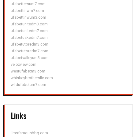
ufabettersum7.com
ufabettinwm7.com
ufabettinwum3.com
ufabetunitedm3.com
ufabetunitedm7.com
ufabetuskedm7.com
ufabetutoredm3.com
ufabetutoredm7.com
ufabetvalleyum3.com
veloxview.com
westufabetm3.com
whiskeybrothersllc.com
wildufabetum7.com
Links
jimsfamousbbq.com