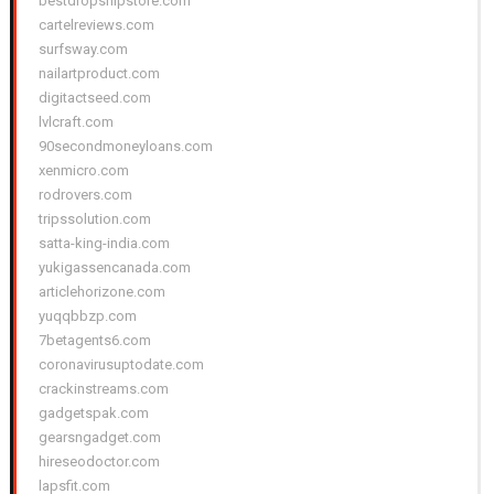
bestdropshipstore.com
cartelreviews.com
surfsway.com
nailartproduct.com
digitactseed.com
lvlcraft.com
90secondmoneyloans.com
xenmicro.com
rodrovers.com
tripssolution.com
satta-king-india.com
yukigassencanada.com
articlehorizone.com
yuqqbbzp.com
7betagents6.com
coronavirusuptodate.com
crackinstreams.com
gadgetspak.com
gearsngadget.com
hireseodoctor.com
lapsfit.com