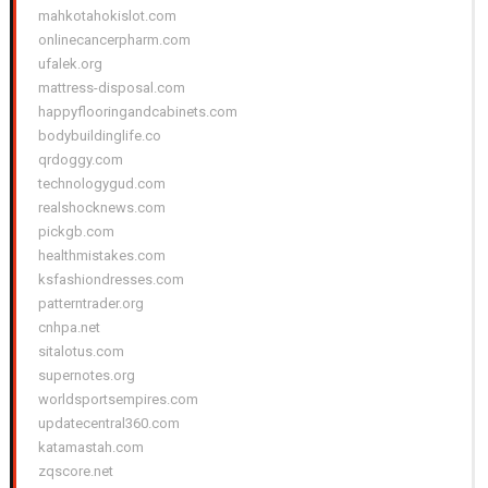
mahkotahokislot.com
onlinecancerpharm.com
ufalek.org
mattress-disposal.com
happyflooringandcabinets.com
bodybuildinglife.co
qrdoggy.com
technologygud.com
realshocknews.com
pickgb.com
healthmistakes.com
ksfashiondresses.com
patterntrader.org
cnhpa.net
sitalotus.com
supernotes.org
worldsportsempires.com
updatecentral360.com
katamastah.com
zqscore.net