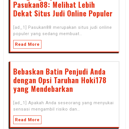
Pasukan88: Melihat Lebih
Dekat Situs Judi Online Populer
[ad_1] Pasukan88 merupakan situs judi online
populer yang sedang membuat…
Read More
Bebaskan Batin Penjudi Anda
dengan Opsi Taruhan Hoki178
yang Mendebarkan
[ad_1] Apakah Anda seseorang yang menyukai
sensasi mengambil risiko dan…
Read More