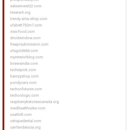
salesinvest22.com
teseract.org
trendy-ama-shop.com
ufabett732m7.com
visiofood.com
droidwindow.com
freeprsubmission.com
ufagold666.com
myinteriorblog.com
bnewsindia.com
techiepick.com
bamzyshop.com
pondycars.com
techonfutures.com
techoologic.com
raspberryketonescanada.org
medihealthrules.com
usathrill.com
vshapedental.com
canfandalucia.org