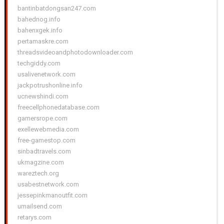
bantinbatdongsan247.com
bahednog.info
bahenxgek.info
pertamaskre.com
threadsvideoandphotodownloader.com
techgiddy.com
usalivenetwork.com
jackpotrushonline.info
ucnewshindi.com
freecellphonedatabase.com
gamersrope.com
exellewebmedia.com
free-gamestop.com
sinbadtravels.com
ukmagzine.com
wareztech.org
usabestnetwork.com
jessepinkmanoutfit.com
umailsend.com
retarys.com