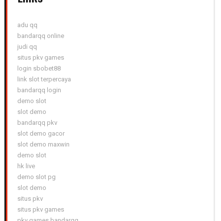
adu qq
bandarqq online
judi qq
situs pkv games
login sbobet88
link slot terpercaya
bandarqq login
demo slot
slot demo
bandarqq pkv
slot demo gacor
slot demo maxwin
demo slot
hk live
demo slot pg
slot demo
situs pkv
situs pkv games
pkv games bandarqq