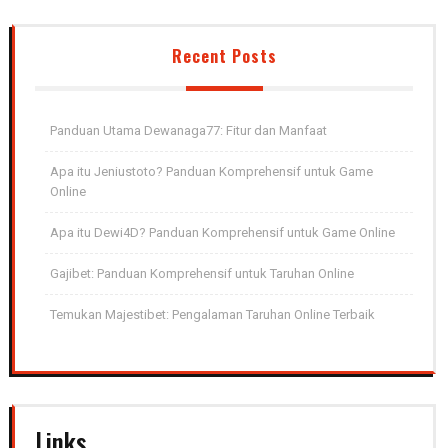
Recent Posts
Panduan Utama Dewanaga77: Fitur dan Manfaat
Apa itu Jeniustoto? Panduan Komprehensif untuk Game
Online
Apa itu Dewi4D? Panduan Komprehensif untuk Game Online
Gajibet: Panduan Komprehensif untuk Taruhan Online
Temukan Majestibet: Pengalaman Taruhan Online Terbaik
Links