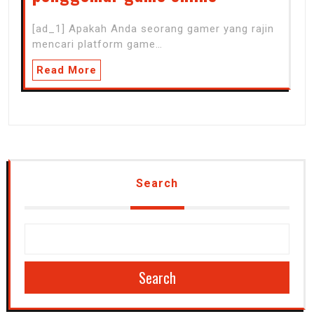
[ad_1] Apakah Anda seorang gamer yang rajin
mencari platform game…
Read More
Search
Search