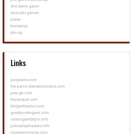
slot demo gacor
situs pkv games
poker
bandarqq
pkv qq
Links
punjwanis.com
the-parcs-clematiscondos.com
jusu-gb.com
thecarepet.com
blogwriterplus.com
guestpostingseo.com
casinogambitpro.info
pokerplaymasters.info
courseoncourse.com