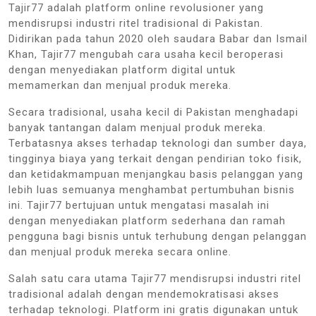
Tajir77 adalah platform online revolusioner yang
mendisrupsi industri ritel tradisional di Pakistan.
Didirikan pada tahun 2020 oleh saudara Babar dan Ismail
Khan, Tajir77 mengubah cara usaha kecil beroperasi
dengan menyediakan platform digital untuk
memamerkan dan menjual produk mereka.
Secara tradisional, usaha kecil di Pakistan menghadapi
banyak tantangan dalam menjual produk mereka.
Terbatasnya akses terhadap teknologi dan sumber daya,
tingginya biaya yang terkait dengan pendirian toko fisik,
dan ketidakmampuan menjangkau basis pelanggan yang
lebih luas semuanya menghambat pertumbuhan bisnis
ini. Tajir77 bertujuan untuk mengatasi masalah ini
dengan menyediakan platform sederhana dan ramah
pengguna bagi bisnis untuk terhubung dengan pelanggan
dan menjual produk mereka secara online.
Salah satu cara utama Tajir77 mendisrupsi industri ritel
tradisional adalah dengan mendemokratisasi akses
terhadap teknologi. Platform ini gratis digunakan untuk