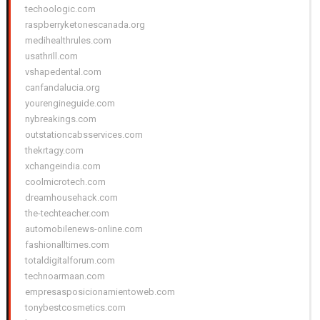
techoologic.com
raspberryketonescanada.org
medihealthrules.com
usathrill.com
vshapedental.com
canfandalucia.org
yourengineguide.com
nybreakings.com
outstationcabsservices.com
thekrtagy.com
xchangeindia.com
coolmicrotech.com
dreamhousehack.com
the-techteacher.com
automobilenews-online.com
fashionalltimes.com
totaldigitalforum.com
technoarmaan.com
empresasposicionamientoweb.com
tonybestcosmetics.com