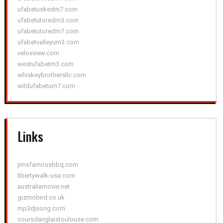
ufabetuskedm7.com
ufabetutoredm3.com
ufabetutoredm7.com
ufabetvalleyum3.com
veloxview.com
westufabetm3.com
whiskeybrothersllc.com
wildufabetum7.com
Links
jimsfamousbbq.com
libertywalk-usa.com
australiamovie.net
gizmobird.co.uk
mp3djsong.com
coursdanglaistoulouse.com