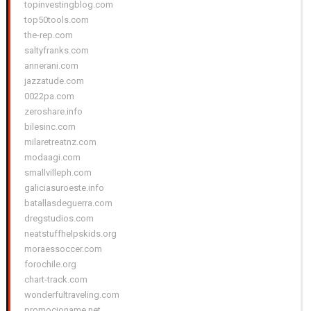
topinvestingblog.com
top50tools.com
the-rep.com
saltyfranks.com
annerani.com
jazzatude.com
0022pa.com
zeroshare.info
bilesinc.com
milaretreatnz.com
modaagi.com
smallvilleph.com
galiciasuroeste.info
batallasdeguerra.com
dregstudios.com
neatstuffhelpskids.org
moraessoccer.com
forochile.org
chart-track.com
wonderfultraveling.com
promocioname.net