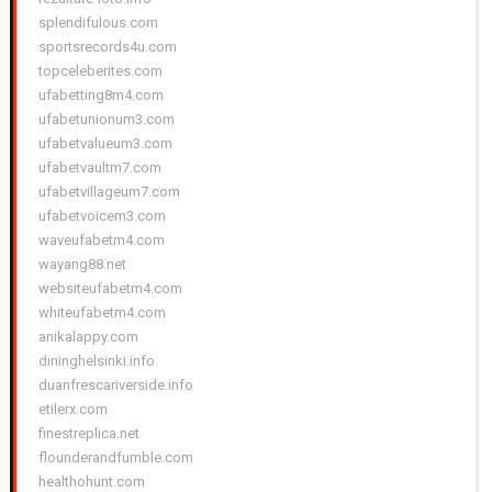
splendifulous.com
sportsrecords4u.com
topceleberites.com
ufabetting8m4.com
ufabetunionum3.com
ufabetvalueum3.com
ufabetvaultm7.com
ufabetvillageum7.com
ufabetvoicem3.com
waveufabetm4.com
wayang88.net
websiteufabetm4.com
whiteufabetm4.com
anikalappy.com
dininghelsinki.info
duanfrescariverside.info
etilerx.com
finestreplica.net
flounderandfumble.com
healthohunt.com