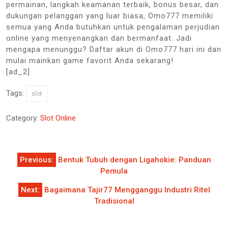
permainan, langkah keamanan terbaik, bonus besar, dan
dukungan pelanggan yang luar biasa, Omo777 memiliki
semua yang Anda butuhkan untuk pengalaman perjudian
online yang menyenangkan dan bermanfaat. Jadi
mengapa menunggu? Daftar akun di Omo777 hari ini dan
mulai mainkan game favorit Anda sekarang!
[ad_2]
Tags:
slot
Category:
Slot Online
Post
Previous:
Bentuk Tubuh dengan Ligahokie: Panduan
navigation
Pemula
Next:
Bagaimana Tajir77 Mengganggu Industri Ritel
Tradisional