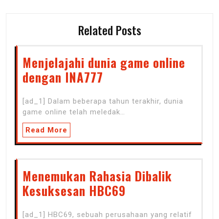
Related Posts
Menjelajahi dunia game online
dengan INA777
[ad_1] Dalam beberapa tahun terakhir, dunia
game online telah meledak…
Read More
Menemukan Rahasia Dibalik
Kesuksesan HBC69
[ad_1] HBC69, sebuah perusahaan yang relatif