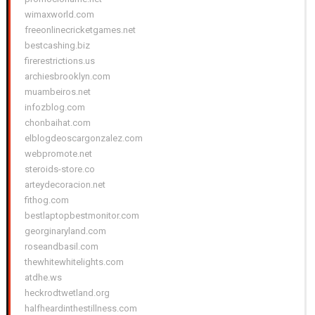
wimaxworld.com
freeonlinecricketgames.net
bestcashing.biz
firerestrictions.us
archiesbrooklyn.com
muambeiros.net
infozblog.com
chonbaihat.com
elblogdeoscargonzalez.com
webpromote.net
steroids-store.co
arteydecoracion.net
fithog.com
bestlaptopbestmonitor.com
georginaryland.com
roseandbasil.com
thewhitewhitelights.com
atdhe.ws
heckrodtwetland.org
halfheardinthestillness.com