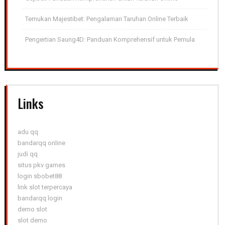
Temukan Majestibet: Pengalaman Taruhan Online Terbaik
Pengertian Saung4D: Panduan Komprehensif untuk Pemula
Links
adu qq
bandarqq online
judi qq
situs pkv games
login sbobet88
link slot terpercaya
bandarqq login
demo slot
slot demo