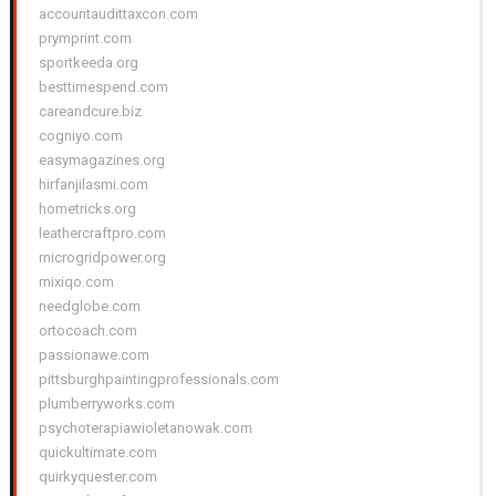
accountaudittaxcon.com
prymprint.com
sportkeeda.org
besttimespend.com
careandcure.biz
cogniyo.com
easymagazines.org
hirfanjilasmi.com
hometricks.org
leathercraftpro.com
microgridpower.org
mixiqo.com
needglobe.com
ortocoach.com
passionawe.com
pittsburghpaintingprofessionals.com
plumberryworks.com
psychoterapiawioletanowak.com
quickultimate.com
quirkyquester.com