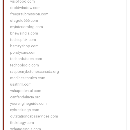
visiofood.com
droidwindow.com
freeprsubmission.com
ufagold666.com
myinteriorblog.com
bnewsindia.com
techiepick.com
bamzyshop.com
pondycars.com
techonfutures.com
techoologic.com
raspberryketonescanada.org
medihealthrules.com
usathrill.com
vshapedental.com
canfandalucia.org
yourengineguide.com
nybreakings.com
outstationcabsservices.com
thekrtagy.com
xchangeindia.com