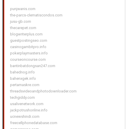
punjwanis.com
the-parcs-clematiscondos.com
jusu-gb.com
thecarepet.com
blogwriterplus.com
guestpostingseo.com
casinogambitpro.info
pokerplaymasters.info
courseoncourse.com
bantinbatdongsan247.com
bahednog.info
bahenxgek.info
pertamaskre.com
threadsvideoandphotodownloader.com
techgiddy.com
usalivenetwork.com
jackpotrushonline.info
ucnewshindi.com
freecellphonedatabase.com