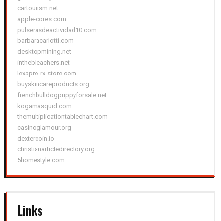
cartourism.net
apple-cores.com
pulserasdeactividad10.com
barbaracarlotti.com
desktopmining.net
inthebleachers.net
lexapro-rx-store.com
buyskincareproducts.org
frenchbulldogpuppyforsale.net
kogamasquid.com
themultiplicationtablechart.com
casinoglamour.org
dextercoin.io
christianarticledirectory.org
5homestyle.com
Links