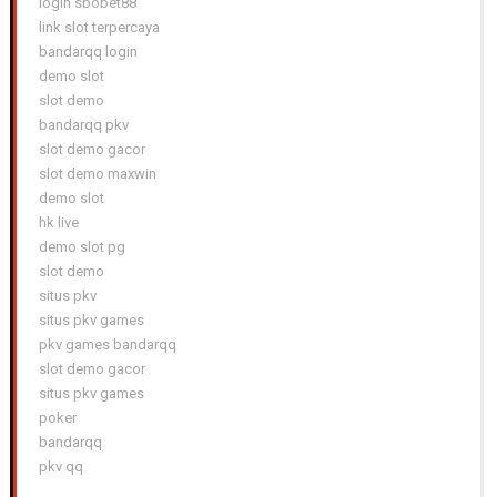
login sbobet88
link slot terpercaya
bandarqq login
demo slot
slot demo
bandarqq pkv
slot demo gacor
slot demo maxwin
demo slot
hk live
demo slot pg
slot demo
situs pkv
situs pkv games
pkv games bandarqq
slot demo gacor
situs pkv games
poker
bandarqq
pkv qq