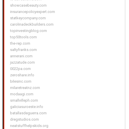
showcasebeauty.com
insurancepolicyexpert.com
statkeycompany.com
carolinadeckbuilders.com
topinvestingblog.com
top50tools.com
the-rep.com
saltyfranks.com
annerani.com
jazzatude.com
0022pa.com
zeroshare.info
bilesinc.com
milaretreatnz.com
modaagi.com
smallvilleph.com
galiciasuroeste.info
batallasdeguerra.com
dregstudios.com
neatstuffhelpskids.org