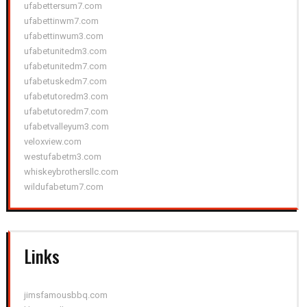
ufabettersum7.com
ufabettinwm7.com
ufabettinwum3.com
ufabetunitedm3.com
ufabetunitedm7.com
ufabetuskedm7.com
ufabetutoredm3.com
ufabetutoredm7.com
ufabetvalleyum3.com
veloxview.com
westufabetm3.com
whiskeybrothersllc.com
wildufabetum7.com
Links
jimsfamousbbq.com