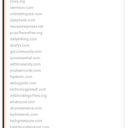
ncaq.org
xenmicro.com
onlineshopera.com
dartyfresh.com
lewisenterprises.net
pcsoftwarefree.org
dailylinking.com
dnafyx.com
giocolenuvole.com
iyouessential.com
withloveamity.com
youlearncode.com
fxyatirim.com
abbuguide.com
technologyresult.com
webhostingoffers.org
whatszow.com
ehomeamerca.com
techintendo.com
techgreenpure.com
bestdropshipstore.com