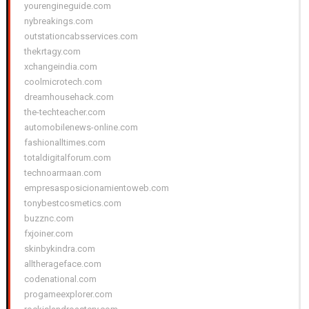
yourengineguide.com
nybreakings.com
outstationcabsservices.com
thekrtagy.com
xchangeindia.com
coolmicrotech.com
dreamhousehack.com
the-techteacher.com
automobilenews-online.com
fashionalltimes.com
totaldigitalforum.com
technoarmaan.com
empresasposicionamientoweb.com
tonybestcosmetics.com
buzznc.com
fxjoiner.com
skinbykindra.com
alltherageface.com
codenational.com
progameexplorer.com