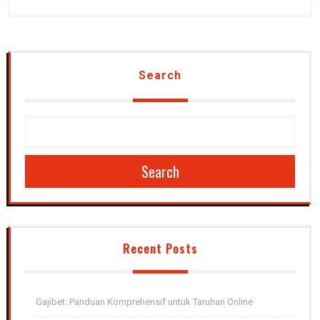
Search
Search
Recent Posts
Gajibet: Panduan Komprehensif untuk Taruhan Online