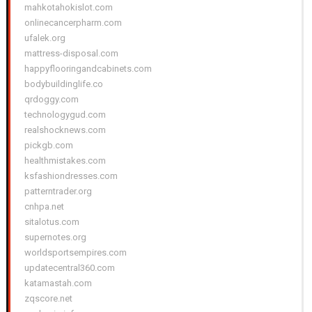
mahkotahokislot.com
onlinecancerpharm.com
ufalek.org
mattress-disposal.com
happyflooringandcabinets.com
bodybuildinglife.co
qrdoggy.com
technologygud.com
realshocknews.com
pickgb.com
healthmistakes.com
ksfashiondresses.com
patterntrader.org
cnhpa.net
sitalotus.com
supernotes.org
worldsportsempires.com
updatecentral360.com
katamastah.com
zqscore.net