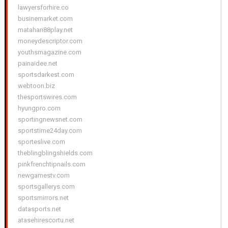
lawyersforhire.co
businemarket.com
matahari88play.net
moneydescriptor.com
youthsmagazine.com
painaidee.net
sportsdarkest.com
webtoon.biz
thesportswires.com
hyungpro.com
sportingnewsnet.com
sportstime24day.com
sporteslive.com
theblingblingshields.com
pinkfrenchtipnails.com
newgamestv.com
sportsgallerys.com
sportsmirrors.net
datasports.net
atasehirescortu.net