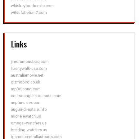
whiskeybrothersllc.com
wildufabetum7.com
Links
jimsfamousbbq.com
libertywalk-usa.com
australiamovie.net
gizmobird.co.uk
mp3djsong.com
coursdanglaistoulouse.com
neptunuslex.com
auguri-di-natale.info
michelewatch.us
omega--watches.us
breitling-watches.us
tgarnettcentrallautoads.com