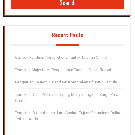
Search
Recent Posts
Gajibet: Panduan Komprehensif untuk Taruhan Online
Temukan Majestibet: Pengalaman Taruhan Online Terbaik
Pengertian Saung4D: Panduan Komprehensif untuk Pemula
Temukan Dunia Ahlicasino yang Menyenangkan: Surga Para
Gamer
Temukan Kegembiraan JurusCasino: Tujuan Permainan Online
Terbaik Anda