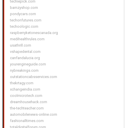
techiepick.com
bamzyshop.com
pondycars.com
techonfutures.com
techoologic.com
raspberryketonescanada.org
medihealthrules.com
usathrill.com
vshapedental.com
canfandalucia.org
yourengineguide.com
nybreakings.com
outstationcabsservices.com
thekrtagy.com
xchangeindia.com
coolmicrotech.com
dreamhousehack.com
the-techteacher.com
automobilenews-online.com
fashionalltimes.com
totaldigitalforum.com