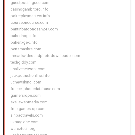
guestpostingseo.com
casinogambitpro.info
pokerplaymasters.info
courseoncourse.com
bantinbatdongsan247.com
bahednog.info
bahenxgek.info
pertamaskre.com
threadsvideoandphotodownloader.com
techgiddy.com
usalivenetwork.com
jackpotrushonline.info
ucnewshindi.com
freecellphonedatabase.com
gamersrope.com
exellewebmedia.com
free-gamestop.com
sinbadtravels.com
ukmagzine.com
wareztech.org