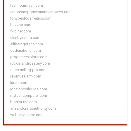
technoarmaan.com
empresasposicionamientoweb.com
tonybestcosmetics.com
buzznc.com
fxjoiner.com
skinbykindra.com
alltherageface.com
codenational.com
progameexplorer.com
rockislandroastery.com
directselling-pro.com
revenuealarm.com
lurab.com
ignitioncoilguide.com
mytechcomputer.com
bioslot168.com
artsandcraftsauthority.com
webservicelive.com