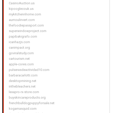
CasinoAuction.us
kipooglecouk.us
mykitchennhome.com
aumoulinvert.com
thefoodiepassport.com
superwindowproject.com
papibakigrafo.com
icanhazjs.com
canimpact.org
goviralstudy.com
cartourism.net
apple-cores.com
pulserasdeactividad10.com
barbaracarlotti.com
desktopmining.net
inthebleachers.net
lexapro-rx-store.com
buyskincareproducts.org
frenchbulldogpuppyforsale.net
kogamasquid.com