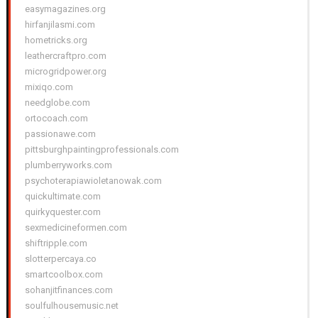
easymagazines.org
hirfanjilasmi.com
hometricks.org
leathercraftpro.com
microgridpower.org
mixiqo.com
needglobe.com
ortocoach.com
passionawe.com
pittsburghpaintingprofessionals.com
plumberryworks.com
psychoterapiawioletanowak.com
quickultimate.com
quirkyquester.com
sexmedicineformen.com
shiftripple.com
slotterpercaya.co
smartcoolbox.com
sohanjitfinances.com
soulfulhousemusic.net