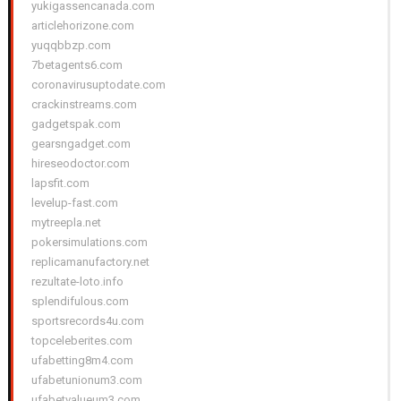
yukigassencanada.com
articlehorizone.com
yuqqbbzp.com
7betagents6.com
coronavirusuptodate.com
crackinstreams.com
gadgetspak.com
gearsngadget.com
hireseodoctor.com
lapsfit.com
levelup-fast.com
mytreepla.net
pokersimulations.com
replicamanufactory.net
rezultate-loto.info
splendifulous.com
sportsrecords4u.com
topceleberites.com
ufabetting8m4.com
ufabetunionum3.com
ufabetvalueum3.com