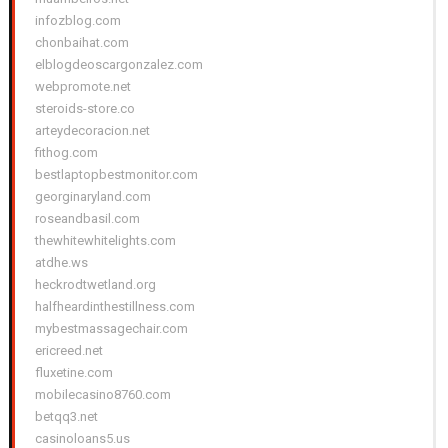
infozblog.com
chonbaihat.com
elblogdeoscargonzalez.com
webpromote.net
steroids-store.co
arteydecoracion.net
fithog.com
bestlaptopbestmonitor.com
georginaryland.com
roseandbasil.com
thewhitewhitelights.com
atdhe.ws
heckrodtwetland.org
halfheardinthestillness.com
mybestmassagechair.com
ericreed.net
fluxetine.com
mobilecasino8760.com
betqq3.net
casinoloans5.us