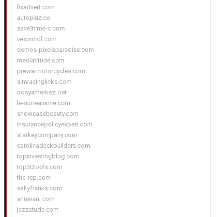
fixadvert.com
autopluz.co
save3time-c.com
vexonhcf.com
demos-pixelsparadise.com
mediatitude.com
prewarmotorcycles.com
simracinglinks.com
dosyamerkezi.net
le-surrealisme.com
showcasebeauty.com
insurancepolicyexpert.com
statkeycompany.com
carolinadeckbuilders.com
topinvestingblog.com
top50tools.com
the-rep.com
saltyfranks.com
annerani.com
jazzatude.com