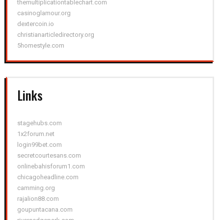
themultiplicationtablechart.com
casinoglamour.org
dextercoin.io
christianarticledirectory.org
5homestyle.com
Links
stagehubs.com
1x2forum.net
login99bet.com
secretcourtesans.com
onlinebahisforum1.com
chicagoheadline.com
camming.org
rajalion88.com
goupuntacana.com