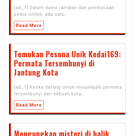
[ad_1] Dalam dunia ramalan dan pembacaan
psikis online, ada satu…
Read More
Temukan Pesona Unik Kedai169:
Permata Tersembunyi di
Jantung Kota
[ad_1] Ketika datang untuk menjelajahi permata
tersembunyi dari sebuah kota,…
Read More
Mengungkap misteri di balik