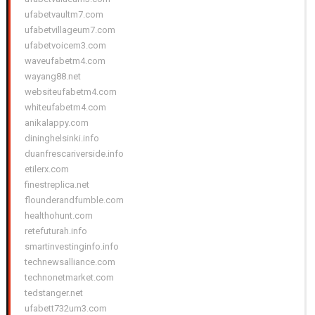
ufabetvaultm7.com
ufabetvillageum7.com
ufabetvoicem3.com
waveufabetm4.com
wayang88.net
websiteufabetm4.com
whiteufabetm4.com
anikalappy.com
dininghelsinki.info
duanfrescariverside.info
etilerx.com
finestreplica.net
flounderandfumble.com
healthohunt.com
retefuturah.info
smartinvestinginfo.info
technewsalliance.com
technonetmarket.com
tedstanger.net
ufabett732um3.com