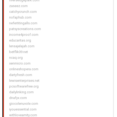
riversedgepark.com
zaseez.com
catchycrunch.com
nofaphub.com
nefertitingalls.com
patsyscreations.com
income4proof.com
educaritas.org
lensajelajah.com
betflik09.net
ncaq.org
xenmicro.com
onlineshopera.com
dartyfresh.com
lewisenterprises.net
pcsoftwarefree.org
dailylinking.com
dnafyx.com
giocolenuvole.com
iyouessential.com
withloveamity.com