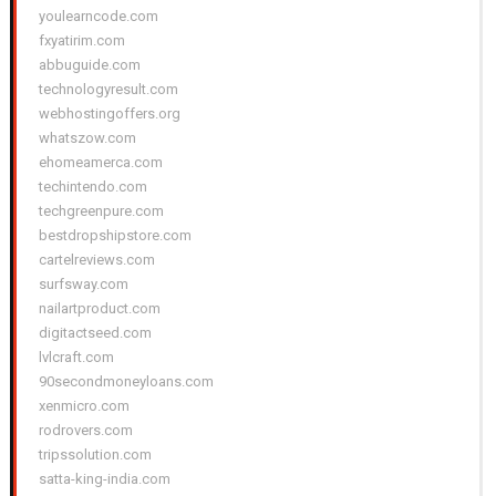
youlearncode.com
fxyatirim.com
abbuguide.com
technologyresult.com
webhostingoffers.org
whatszow.com
ehomeamerca.com
techintendo.com
techgreenpure.com
bestdropshipstore.com
cartelreviews.com
surfsway.com
nailartproduct.com
digitactseed.com
lvlcraft.com
90secondmoneyloans.com
xenmicro.com
rodrovers.com
tripssolution.com
satta-king-india.com