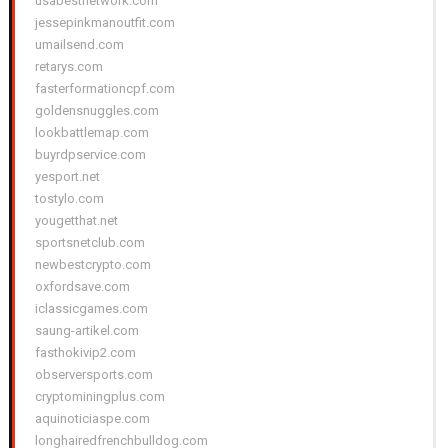
usabestnetwork.com
jessepinkmanoutfit.com
umailsend.com
retarys.com
fasterformationcpf.com
goldensnuggles.com
lookbattlemap.com
buyrdpservice.com
yesport.net
tostylo.com
yougetthat.net
sportsnetclub.com
newbestcrypto.com
oxfordsave.com
iclassicgames.com
saung-artikel.com
fasthokivip2.com
observersports.com
cryptominingplus.com
aquinoticiaspe.com
longhairedfrenchbulldog.com