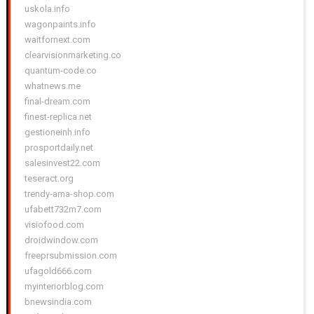
uskola.info
wagonpaints.info
waitfornext.com
clearvisionmarketing.co
quantum-code.co
whatnews.me
final-dream.com
finest-replica.net
gestioneinh.info
prosportdaily.net
salesinvest22.com
teseract.org
trendy-ama-shop.com
ufabett732m7.com
visiofood.com
droidwindow.com
freeprsubmission.com
ufagold666.com
myinteriorblog.com
bnewsindia.com