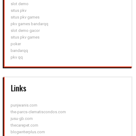
slot demo
situs pkv
situs pkv games
pkv games bandarqq
slot demo gacor
situs pkv games
poker
bandarqq
pkv qq
Links
punjwanis.com
the-parcs-clematiscondos.com
jusu-gb.com
thecarepet.com
blogwriterplus.com