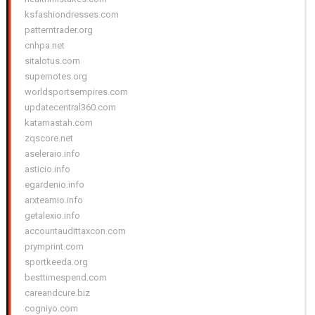
ksfashiondresses.com
patterntrader.org
cnhpa.net
sitalotus.com
supernotes.org
worldsportsempires.com
updatecentral360.com
katamastah.com
zqscore.net
aseleraio.info
asticio.info
egardenio.info
arxteamio.info
getalexio.info
accountaudittaxcon.com
prymprint.com
sportkeeda.org
besttimespend.com
careandcure.biz
cogniyo.com