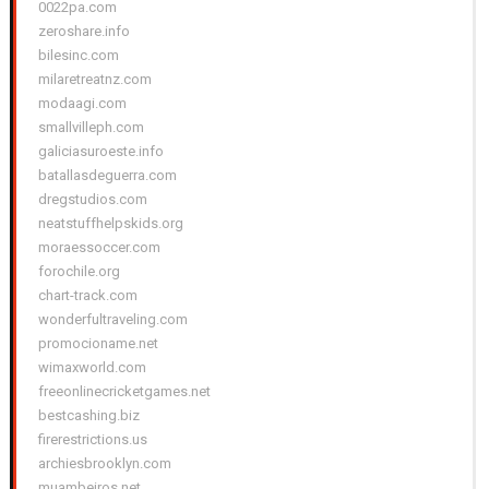
0022pa.com
zeroshare.info
bilesinc.com
milaretreatnz.com
modaagi.com
smallvilleph.com
galiciasuroeste.info
batallasdeguerra.com
dregstudios.com
neatstuffhelpskids.org
moraessoccer.com
forochile.org
chart-track.com
wonderfultraveling.com
promocioname.net
wimaxworld.com
freeonlinecricketgames.net
bestcashing.biz
firerestrictions.us
archiesbrooklyn.com
muambeiros.net