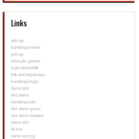
Links
adu qq
bandarqq online
judi qq
situs pkv games
login sbobet88
link slot terpercaya
bandarqq login
demo slot
slot demo
bandarqq pkv
slot demo gacor
slot demo maxwin
demo slot
hk live
demo slot pg