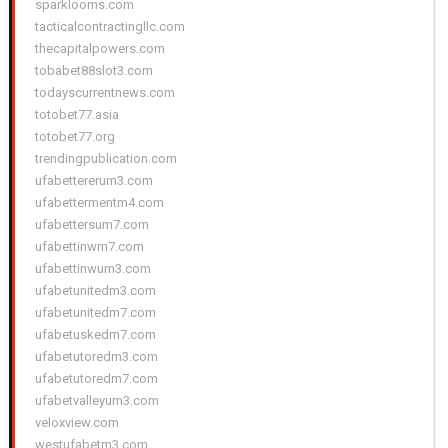
sparklooms.com
tacticalcontractingllc.com
thecapitalpowers.com
tobabet88slot3.com
todayscurrentnews.com
totobet77.asia
totobet77.org
trendingpublication.com
ufabettererum3.com
ufabettermentm4.com
ufabettersum7.com
ufabettinwm7.com
ufabettinwum3.com
ufabetunitedm3.com
ufabetunitedm7.com
ufabetuskedm7.com
ufabetutoredm3.com
ufabetutoredm7.com
ufabetvalleyum3.com
veloxview.com
westufabetm3.com