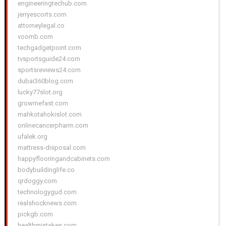
engineeringtechub.com
jerryescorts.com
attorneylegal.co
voomb.com
techgadgetpoint.com
tvsportsguide24.com
sportsreviews24.com
dubai360blog.com
lucky77slot.org
growmefast.com
mahkotahokislot.com
onlinecancerpharm.com
ufalek.org
mattress-disposal.com
happyflooringandcabinets.com
bodybuildinglife.co
qrdoggy.com
technologygud.com
realshocknews.com
pickgb.com
healthmistakes.com